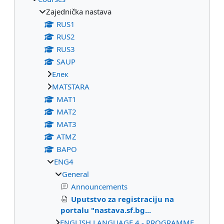
Zajednička nastava
RUS1
RUS2
RUS3
SAUP
Eлек
МАТSTARA
МАТ1
МАТ2
МАТ3
ATMZ
BAPO
ENG4
General
Announcements
Uputstvo za registraciju na
portalu "nastava.sf.bg...
ENGLISH LANGUAGE 4 - PROGRAMME