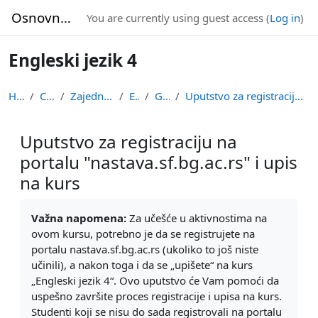
Skip to main content
Osnovne studije
You are currently using guest access (
Log in
)
Engleski jezik 4
Home
Courses
Zajednička nastava
ENG4
General
Uputstvo za registraciju na portalu "nastava.sf.bg...
Uputstvo za registraciju na
portalu "nastava.sf.bg.ac.rs" i upis
na kurs
Completion requirements
Važna napomena:
Za učešće u aktivnostima na
ovom kursu, potrebno je da se registrujete na
portalu nastava.sf.bg.ac.rs (ukoliko to još niste
učinili), a nakon toga i da se „upišete“ na kurs
„Engleski jezik 4“. Ovo uputstvo će Vam pomoći da
uspešno završite proces registracije i upisa na kurs.
Studenti koji se nisu do sada registrovali na portalu