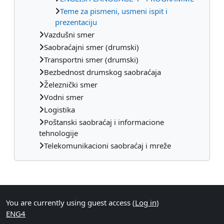
Teme za pismeni, usmeni ispit i
prezentaciju
Vazdušni smer
Saobraćajni smer (drumski)
Transportni smer (drumski)
Bezbednost drumskog saobraćaja
Železnički smer
Vodni smer
Logistika
Poštanski saobraćaj i informacione
tehnologije
Telekomunikacioni saobraćaj i mreže
Supplementary blocks
You are currently using guest access (
Log in
)
ENG4