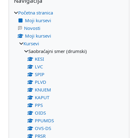
Navigacija
Početna stranica
Moji kursevi
Novosti
Moji kursevi
Kursevi
Saobraćajni smer (drumski)
KESI
LVC
SPIP
PLVD
KNUEM
KAPUT
PPS
OIDS
PPUMDS
OVS-DS
PRSR