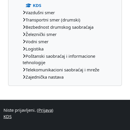
KDS
Vazdušni smer
Transportni smer (drumski)
Bezbednost drumskog saobraćaja
Železnički smer
Vodni smer
Logistika
Poštanski saobraćaj i informacione
tehnologije
Telekomunikacioni saobraćaj i mreže
Zajednička nastava
Dodatni blokovi
Niste prijavljeni. (
Prijava
)
KDS