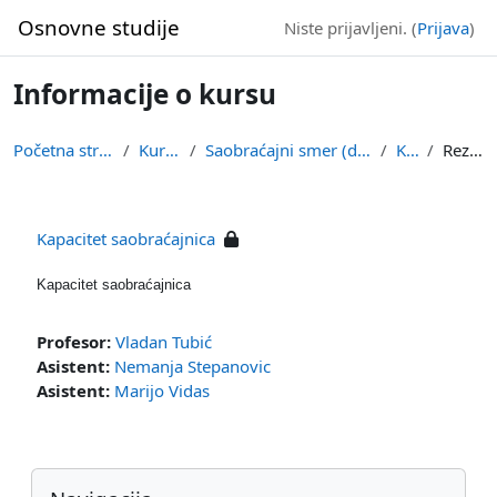
Idi na glavni sadržaj
Osnovne studije
Niste prijavljeni. (
Prijava
)
Informacije o kursu
Početna stranica
Kursevi
Saobraćajni smer (drumski)
KDS
Rezime
Kapacitet saobraćajnica
Kapacitet saobraćajnica
Profesor:
Vladan Tubić
Asistent:
Nemanja Stepanovic
Asistent:
Marijo Vidas
Blokovi
Preskoči Navigacija