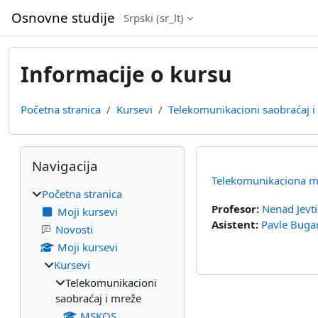
Idi na glavni sadržaj
Osnovne studije
Srpski ‎(sr_lt)‎
Informacije o kursu
Početna stranica
Kursevi
Telekomunikacioni saobraćaj i
Blokovi
Preskoči Navigacija
Navigacija
Telekomunikaciona m
Početna stranica
Profesor:
Nenad Jevti
Moji kursevi
Asistent:
Pavle Bugar
Novosti
Moji kursevi
Kursevi
Telekomunikacioni
saobraćaj i mreže
MSKOS