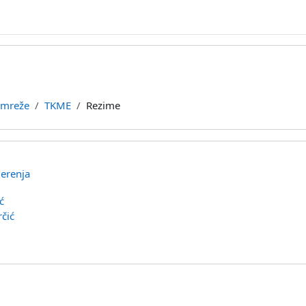
 mreže
TKME
Rezime
erenja
ć
čić