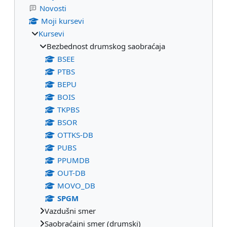
Novosti
Moji kursevi
Kursevi
Bezbednost drumskog saobraćaja
BSEE
PTBS
BEPU
BOIS
TKPBS
BSOR
OTTKS-DB
PUBS
PPUMDB
OUT-DB
MOVO_DB
SPGM
Vazdušni smer
Saobraćajni smer (drumski)