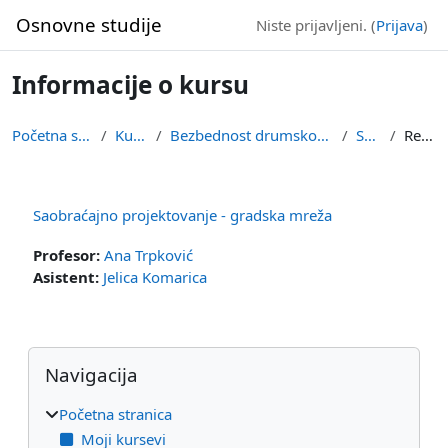
Idi na glavni sadržaj
Osnovne studije
Niste prijavljeni. (
Prijava
)
Informacije o kursu
Početna stranica
Kursevi
Bezbednost drumskog saobraćaja
SPGM
Rezime
Saobraćajno projektovanje - gradska mreža
Profesor:
Ana Trpković
Asistent:
Jelica Komarica
Blokovi
Preskoči Navigacija
Navigacija
Početna stranica
Moji kursevi