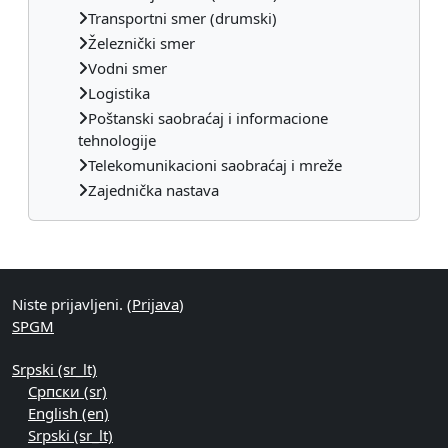
Transportni smer (drumski)
Železnički smer
Vodni smer
Logistika
Poštanski saobraćaj i informacione
tehnologije
Telekomunikacioni saobraćaj i mreže
Zajednička nastava
Dodatni blokovi
Niste prijavljeni. (
Prijava
)
SPGM
Srpski ‎(sr_lt)‎
Српски ‎(sr)‎
English ‎(en)‎
Srpski ‎(sr_lt)‎