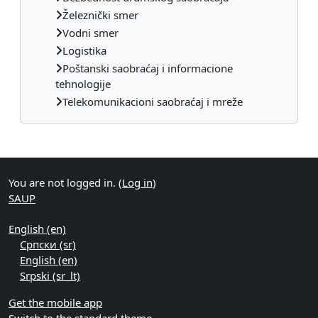
Železnički smer
Vodni smer
Logistika
Poštanski saobraćaj i informacione
tehnologije
Telekomunikacioni saobraćaj i mreže
Supplementary blocks
You are not logged in. (
Log in
)
SAUP
English ‎(en)‎
Српски ‎(sr)‎
English ‎(en)‎
Srpski ‎(sr_lt)‎
Get the mobile app