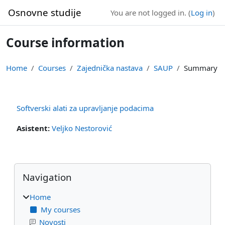
Skip to main content
Osnovne studije
You are not logged in. (
Log in
)
Course information
Home
Courses
Zajednička nastava
SAUP
Summary
Softverski alati za upravljanje podacima
Asistent:
Veljko Nestorović
Blocks
Skip Navigation
Navigation
Home
My courses
Novosti