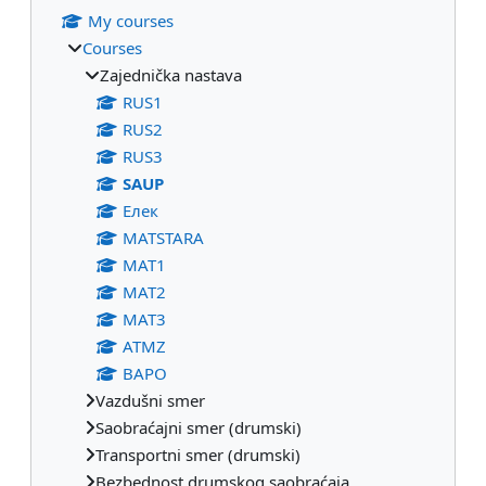
My courses
Courses
Zajednička nastava
RUS1
RUS2
RUS3
SAUP
Eлек
МАТSTARA
МАТ1
МАТ2
МАТ3
ATMZ
BAPO
Vazdušni smer
Saobraćajni smer (drumski)
Transportni smer (drumski)
Bezbednost drumskog saobraćaja