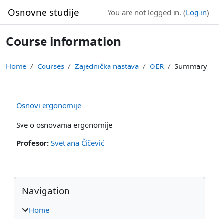
Skip to main content
Osnovne studije
You are not logged in. (
Log in
)
Course information
Home
Courses
Zajednička nastava
OER
Summary
Osnovi ergonomije
Sve o osnovama ergonomije
Profesor:
Svetlana Čičević
Blocks
Skip Navigation
Navigation
Home