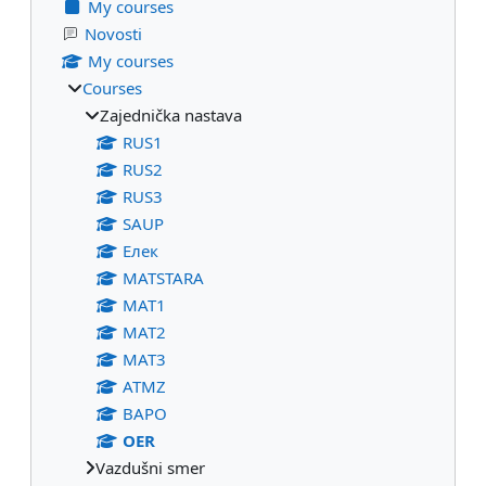
My courses
Novosti
My courses
Courses
Zajednička nastava
RUS1
RUS2
RUS3
SAUP
Eлек
МАТSTARA
МАТ1
МАТ2
МАТ3
ATMZ
BAPO
OER
Vazdušni smer