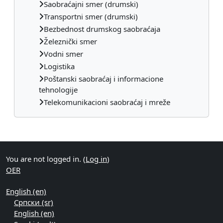
Saobraćajni smer (drumski)
Transportni smer (drumski)
Bezbednost drumskog saobraćaja
Železnički smer
Vodni smer
Logistika
Poštanski saobraćaj i informacione
tehnologije
Telekomunikacioni saobraćaj i mreže
Supplementary blocks
You are not logged in. (
Log in
)
OER
English ‎(en)‎
Српски ‎(sr)‎
English ‎(en)‎