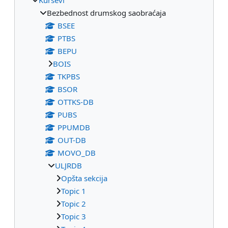
Bezbednost drumskog saobraćaja
BSEE
PTBS
BEPU
BOIS
TKPBS
BSOR
OTTKS-DB
PUBS
PPUMDB
OUT-DB
MOVO_DB
ULJRDB
Opšta sekcija
Topic 1
Topic 2
Topic 3