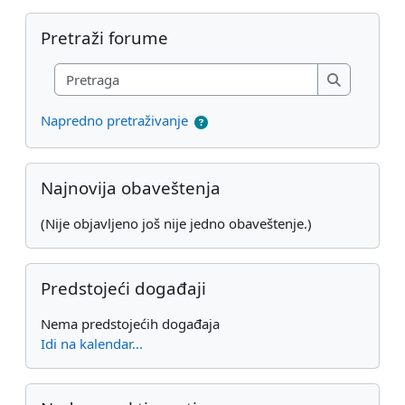
Dodatni blokovi
Preskoči Pretraži forume
Pretraži forume
Pretraga
Pretraga
Napredno pretraživanje
Preskoči Najnovija obaveštenja
Najnovija obaveštenja
(Nije objavljeno još nije jedno obaveštenje.)
Preskoči Predstojeći događaji
Predstojeći događaji
Nema predstojećih događaja
Idi na kalendar...
Preskoči Nedavne aktivnosti