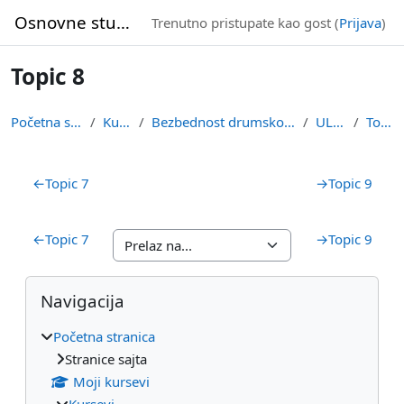
Idi na glavni sadržaj
Osnovne studije
Trenutno pristupate kao gost (
Prijava
)
Topic 8
Početna stranica
Kursevi
Bezbednost drumskog saobraćaja
ULJRDB
Topic 8
Pregled sekcija
←
Topic 7
→
Topic 9
←
Topic 7
→
Topic 9
Blokovi
Preskoči Navigacija
Navigacija
Početna stranica
Stranice sajta
Moji kursevi
Kursevi