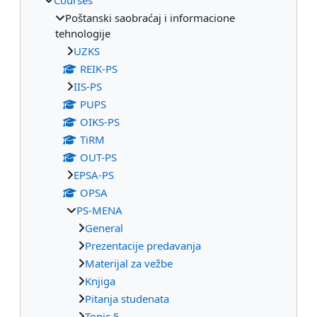
Poštanski saobraćaj i informacione
tehnologije
UZKS
REIK-PS
IIS-PS
PUPS
OIKS-PS
TiRM
OUT-PS
EPSA-PS
OPSA
PS-MENA
General
Prezentacije predavanja
Materijal za vežbe
Knjiga
Pitanja studenata
Topic 5