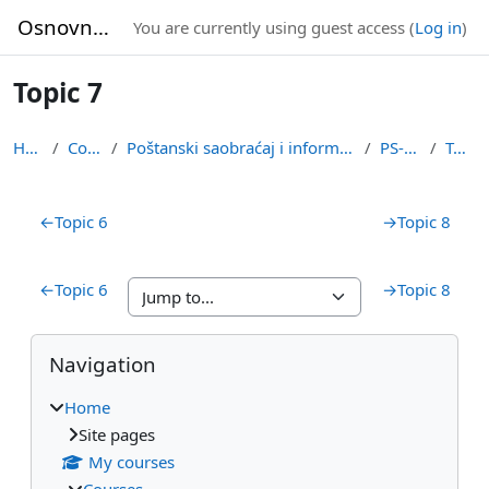
Skip to main content
Osnovne studije
You are currently using guest access (
Log in
)
Topic 7
Home
Courses
Poštanski saobraćaj i informacione tehnologije
PS-MENA
Topic 7
Section outline
←
Topic 6
→
Topic 8
←
Topic 6
→
Topic 8
Blocks
Skip Navigation
Navigation
Home
Site pages
My courses
Courses