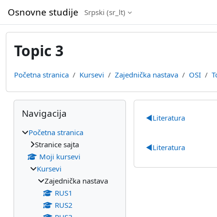
Idi na glavni sadržaj
Osnovne studije
Srpski ‎(sr_lt)‎
Topic 3
Početna stranica
Kursevi
Zajednička nastava
OSI
T
Blokovi
Preskoči Navigacija
Pregled sek
Navigacija
◀︎
Literatura
Početna stranica
Stranice sajta
◀︎
Literatura
Moji kursevi
Kursevi
Zajednička nastava
RUS1
RUS2