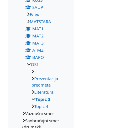
RUS3
SAUP
Eлек
МАТSTARA
МАТ1
МАТ2
МАТ3
ATMZ
BAPO
OSI
Prezentacija
predmeta
Literatura
Topic 3
Topic 4
Vazdušni smer
Saobraćajni smer
(drumski)