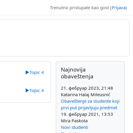
Trenutno pristupate kao gost (
Prijava
)
Dodatni blokovi
Preskoči Najnovija obaveštenja
Najnovija
▶︎
Topic 4
obaveštenja
21. фебруар 2023, 21:48
▶︎
Topic 4
Katarina Halaj Mileusnić
Obaveštenje za studente koji
prvi put prijavljuju predmet
19. фебруар 2021, 13:53
Mira Paskota
Novi studenti