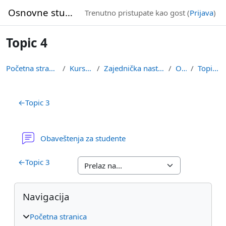
Idi na glavni sadržaj
Osnovne studije
Trenutno pristupate kao gost (
Prijava
)
Topic 4
Početna stranica
Kursevi
Zajednička nastava
OSI
Topic 4
Pregled sekcija
←
Topic 3
Forum
Obaveštenja za studente
←
Topic 3
Blokovi
Preskoči Navigacija
Navigacija
Početna stranica