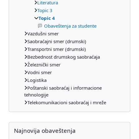
Literatura
Topic 3
Topic 4
Obaveštenja za studente
Vazdušni smer
Saobraćajni smer (drumski)
Transportni smer (drumski)
Bezbednost drumskog saobraćaja
Železnički smer
Vodni smer
Logistika
Poštanski saobraćaj i informacione
tehnologije
Telekomunikacioni saobraćaj i mreže
Dodatni blokovi
Preskoči Najnovija obaveštenja
Najnovija obaveštenja