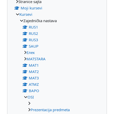
Stranice sajta
Moji kursevi
Kursevi
Zajednička nastava
RUS1
RUS2
RUS3
SAUP
Eлек
МАТSTARA
МАТ1
МАТ2
МАТ3
ATMZ
BAPO
OSI
Prezentacija predmeta