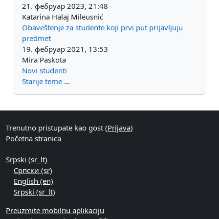
21. фебруар 2023, 21:48
Katarina Halaj Mileusnić
Obaveštenje za studente koji prvi put prijavljuju
predmet
19. фебруар 2021, 13:53
Mira Paskota
Novi studenti
Starije teme
...
Trenutno pristupate kao gost (
Prijava
)
Početna stranica
Srpski ‎(sr_lt)‎
Српски ‎(sr)‎
English ‎(en)‎
Srpski ‎(sr_lt)‎
Preuzmite mobilnu aplikaciju