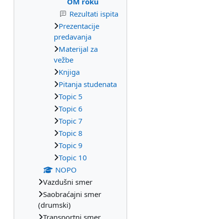
OM roku
Rezultati ispita
Prezentacije
predavanja
Materijal za
vežbe
Knjiga
Pitanja studenata
Topic 5
Topic 6
Topic 7
Topic 8
Topic 9
Topic 10
NOPO
Vazdušni smer
Saobraćajni smer
(drumski)
Transportni smer