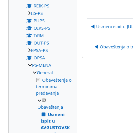
REIK-PS
IIS-PS
PUPS
◀︎ Usmeni ispit u J
OIKS-PS
TiRM
OUT-PS
◀︎ Obaveštenja o 
EPSA-PS
OPSA
PS-MENA
General
Obaveštenja o
terminima
predavanja
Obaveštenja
Usmeni
ispit u
AVGUSTOVSK