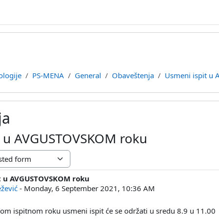
ologije
PS-MENA
General
Obaveštenja
Usmeni ispit 
ja
it u AVGUSTOVSKOM roku
it u AVGUSTOVSKOM roku
lies: 0
žević
-
Monday, 6 September 2021, 10:36 AM
m ispitnom roku usmeni ispit će se održati u sredu 8.9 u 11.00