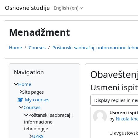
Skip to main content
Osnovne studije
English ‎(en)‎
Menadžment
Home
Courses
Poštanski saobraćaj i informacione tehn
Blocks
Skip Navigation
Navigation
Obavešten
Home
Usmeni isp
Site pages
My courses
Display mode
Courses
Usmeni isp
Number of rep
Poštanski saobraćaj i
by
Nikola Kne
informacione
tehnologije
U avgustovsko
UZKS