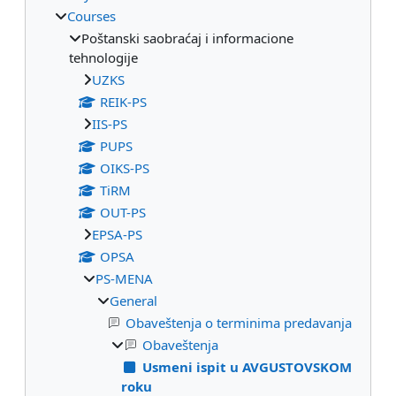
Courses
Poštanski saobraćaj i informacione
tehnologije
UZKS
REIK-PS
IIS-PS
PUPS
OIKS-PS
TiRM
OUT-PS
EPSA-PS
OPSA
PS-MENA
General
Obaveštenja o terminima predavanja
Obaveštenja
Usmeni ispit u AVGUSTOVSKOM
roku