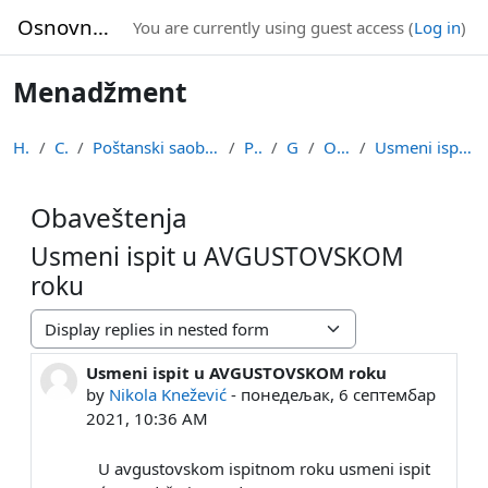
Skip to main content
Osnovne studije
You are currently using guest access (
Log in
)
Menadžment
Home
Courses
Poštanski saobraćaj i informacione tehnologije
PS-MENA
General
Obaveštenja
Usmeni ispit u AVGUSTOVSKOM roku
Obaveštenja
Usmeni ispit u AVGUSTOVSKOM
roku
Display mode
Usmeni ispit u AVGUSTOVSKOM roku
Number of replies: 0
by
Nikola Knežević
-
понедељак, 6 септембар
2021, 10:36 AM
U avgustovskom ispitnom roku usmeni ispit