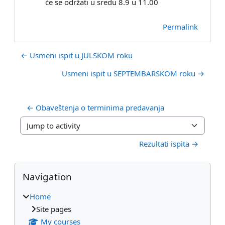
će se održati u sredu 8.9 u 11.00
Permalink
← Usmeni ispit u JULSKOM roku
Usmeni ispit u SEPTEMBARSKOM roku →
← Obaveštenja o terminima predavanja
Jump to activity
Rezultati ispita →
Blocks
Skip Navigation
Navigation
Home
Site pages
My courses