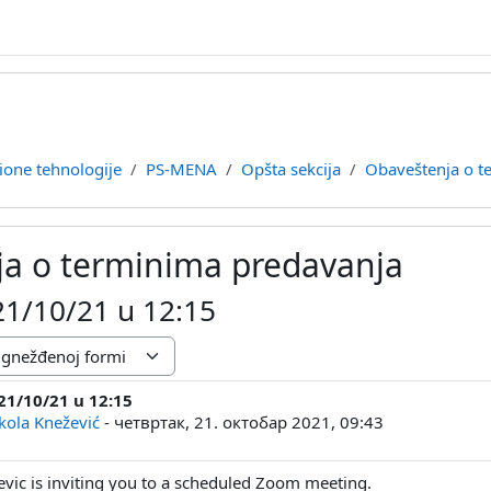
ione tehnologije
PS-MENA
Opšta sekcija
Obaveštenja o t
a o terminima predavanja
21/10/21 u 12:15
21/10/21 u 12:15
a: 0
kola Knežević
-
четвртак, 21. октобар 2021, 09:43
evic is inviting you to a scheduled Zoom meeting.