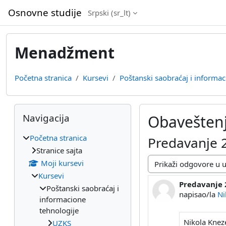
Idi na glavni sadržaj
Osnovne studije
Srpski ‎(sr_lt)‎
Menadžment
Početna stranica
Kursevi
Poštanski saobraćaj i informac
Blokovi
Preskoči Navigacija
Navigacija
Obaveštenj
Početna stranica
Predavanje 
Stranice sajta
Moji kursevi
Način prikazivanja
Kursevi
Predavanje 
Broj odgovor
Poštanski saobraćaj i
napisao/la
Ni
informacione
tehnologije
Nikola Knez
UZKS