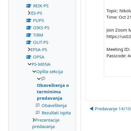
REIK-PS
Topic: Niko
IIS-PS
Time: Oct 2
PUPS
OIKS-PS
Join Zoom 
TiRM
https://us
OUT-PS
Meeting ID:
EPSA-PS
Passcode: 
OPSA
PS-MENA
Opšta sekcija
Obaveštenja o
terminima
predavanja
Obaveštenja
◀︎ Predavanje 14/10
Rezultati ispita
Prezentacije
predavanja