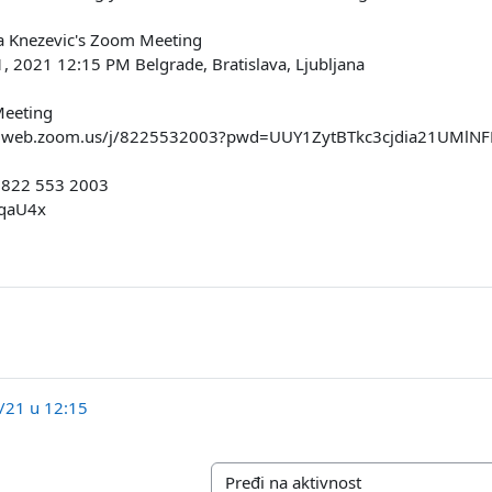
la Knezevic's Zoom Meeting
1, 2021 12:15 PM Belgrade, Bratislava, Ljubljana
Meeting
02web.zoom.us/j/8225532003?pwd=UUY1ZytBTkc3cjdia21UMlN
 822 553 2003
4qaU4x
/21 u 12:15