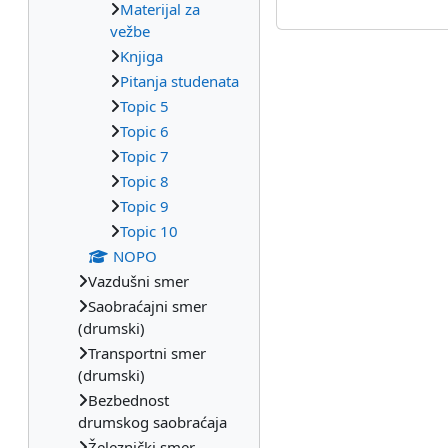
Materijal za
vežbe
Knjiga
Pitanja studenata
Topic 5
Topic 6
Topic 7
Topic 8
Topic 9
Topic 10
NOPO
Vazdušni smer
Saobraćajni smer
(drumski)
Transportni smer
(drumski)
Bezbednost
drumskog saobraćaja
Železnički smer