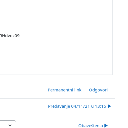
FRHdvdz09
Permanentni link
Odgovori
Predavanje 04/11/21 u 13:15 ▶︎
Obaveštenja ▶︎