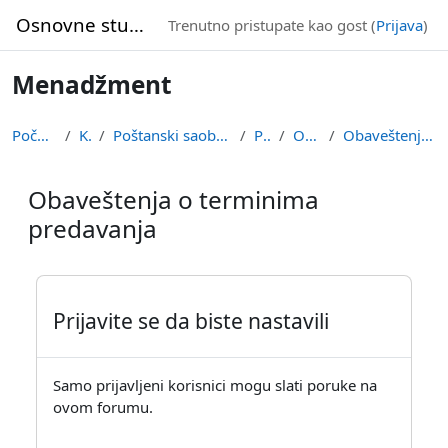
Idi na glavni sadržaj
Osnovne studije
Trenutno pristupate kao gost (
Prijava
)
Menadžment
Početna stranica
Kursevi
Poštanski saobraćaj i informacione tehnologije
PS-MENA
Opšta sekcija
Obaveštenja o terminima predavanja
Obaveštenja o terminima
predavanja
Uslovi za završetak
Prijavite se da biste nastavili
Samo prijavljeni korisnici mogu slati poruke na
ovom forumu.