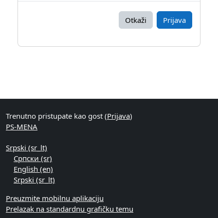
Otkaži
Prijava
Blokovi
Dodatni blokovi
Trenutno pristupate kao gost (
Prijava
)
PS-MENA
Srpski ‎(sr_lt)‎
Српски ‎(sr)‎
English ‎(en)‎
Srpski ‎(sr_lt)‎
Preuzmite mobilnu aplikaciju
Prelazak na standardnu grafičku temu