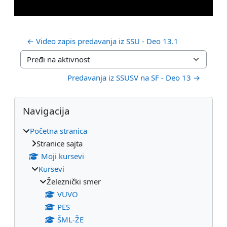
← Video zapis predavanja iz SSU - Deo 13.1
Pređi na aktivnost
Predavanja iz SSUSV na SF - Deo 13 →
Blokovi
Preskoči Navigacija
Navigacija
Početna stranica
Stranice sajta
Moji kursevi
Kursevi
Železnički smer
VUVO
PES
ŠML-ŽE