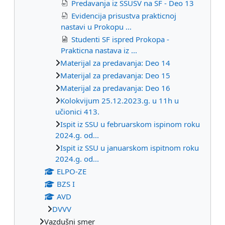
Predavanja iz SSUSV na SF - Deo 13
Evidencija prisustva prakticnoj
nastavi u Prokopu ...
Studenti SF ispred Prokopa -
Prakticna nastava iz ...
Materijal za predavanja: Deo 14
Materijal za predavanja: Deo 15
Materijal za predavanja: Deo 16
Kolokvijum 25.12.2023.g. u 11h u
učionici 413.
Ispit iz SSU u februarskom ispinom roku
2024.g. od...
Ispit iz SSU u januarskom ispitnom roku
2024.g. od...
ELPO-ZE
BZS I
AVD
DVVV
Vazdušni smer