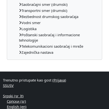
Saobraćajni smer (drumski)
Transportni smer (drumski)
Bezbednost drumskog saobraćaja
Vodni smer
Logistika
Poštanski saobraćaj i informacione
tehnologije
Telekomunikacioni saobraćaj i mreže
Zajednička nastava
Dodatni blokovi
Trenutno pristupate kao gost (
Prijava
)
SSUSV
Srpski ‎(sr_lt)‎
Српски ‎(sr)‎
English ‎(en)‎