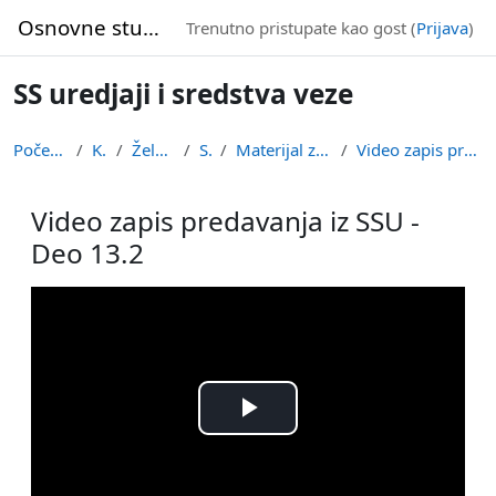
Idi na glavni sadržaj
Osnovne studije
Trenutno pristupate kao gost (
Prijava
)
SS uredjaji i sredstva veze
Početna stranica
Kursevi
Železnički smer
SSUSV
Materijal za predavanja: Deo 13
Video zapis predavanja iz SSU - Deo 13.2
Video zapis predavanja iz SSU -
Deo 13.2
Uslovi za završetak
Play
Video