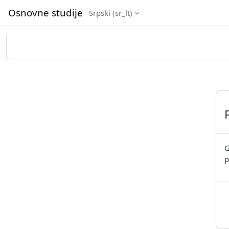
Idi na glavni sadržaj
Osnovne studije
Srpski ‎(sr_lt)‎
G
p