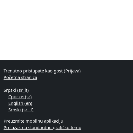
Blokovi
Dodatni blokovi
Trenutno pristupate kao gost (
Prijava
)
Početna stranica
Srpski ‎(sr_lt)‎
Српски ‎(sr)‎
English ‎(en)‎
Srpski ‎(sr_lt)‎
Preuzmite mobilnu aplikaciju
Prelazak na standardnu grafičku temu