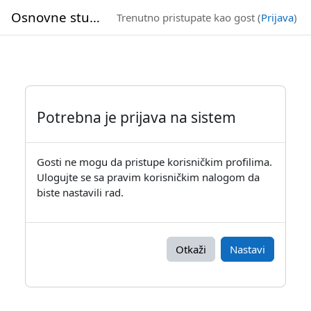
Idi na glavni sadržaj
Osnovne studije
Trenutno pristupate kao gost (
Prijava
)
Potrebna je prijava na sistem
Gosti ne mogu da pristupe korisničkim profilima.
Ulogujte se sa pravim korisničkim nalogom da
biste nastavili rad.
Otkaži
Nastavi