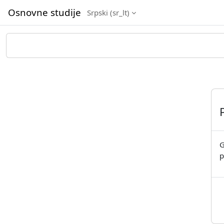
Idi na glavni sadržaj
Osnovne studije
Srpski ‎(sr_lt)‎
G
p