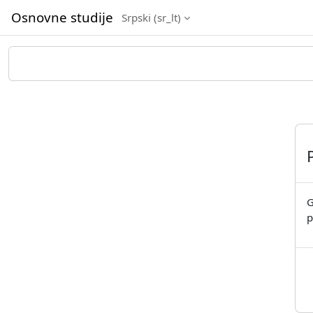
Idi na glavni sadržaj
Osnovne studije
Srpski ‎(sr_lt)‎
G
p