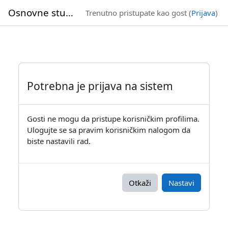
Idi na glavni sadržaj
Osnovne studije
Trenutno pristupate kao gost (
Prijava
)
Potrebna je prijava na sistem
Gosti ne mogu da pristupe korisničkim profilima.
Ulogujte se sa pravim korisničkim nalogom da
biste nastavili rad.
Otkaži
Nastavi