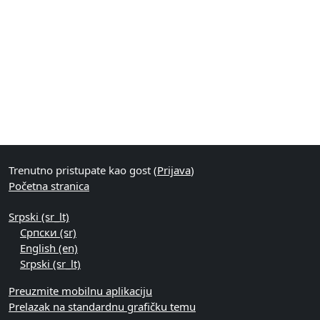
Blokovi
Dodatni blokovi
Trenutno pristupate kao gost (
Prijava
)
Početna stranica
Srpski ‎(sr_lt)‎
Српски ‎(sr)‎
English ‎(en)‎
Srpski ‎(sr_lt)‎
Preuzmite mobilnu aplikaciju
Prelazak na standardnu grafičku temu