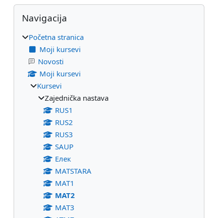
Blokovi
Preskoči Navigacija
Navigacija
Početna stranica
Moji kursevi
Novosti
Moji kursevi
Kursevi
Zajednička nastava
RUS1
RUS2
RUS3
SAUP
Eлек
МАТSTARA
МАТ1
МАТ2
МАТ3