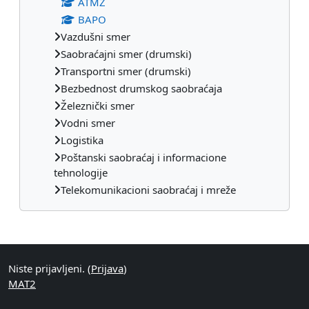
ATMZ
BAPO
Vazdušni smer
Saobraćajni smer (drumski)
Transportni smer (drumski)
Bezbednost drumskog saobraćaja
Železnički smer
Vodni smer
Logistika
Poštanski saobraćaj i informacione
tehnologije
Telekomunikacioni saobraćaj i mreže
Dodatni blokovi
Niste prijavljeni. (
Prijava
)
МАТ2