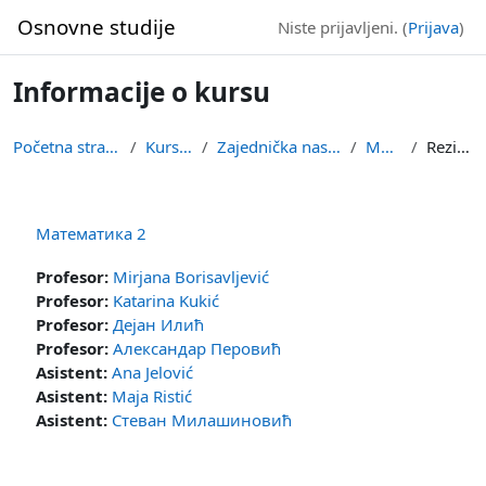
Idi na glavni sadržaj
Osnovne studije
Niste prijavljeni. (
Prijava
)
Informacije o kursu
Početna stranica
Kursevi
Zajednička nastava
МАТ2
Rezime
Математика 2
Profesor:
Mirjana Borisavljević
Profesor:
Katarina Kukić
Profesor:
Дејан Илић
Profesor:
Александар Перовић
Asistent:
Ana Jelović
Asistent:
Maja Ristić
Asistent:
Стеван Милашиновић