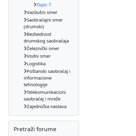
Topic 7
Vazdušni smer
Saobraćajni smer
(drumski)
Bezbednost
drumskog saobraćaja
Železnički smer
Vodni smer
Logistika
Poštanski saobraćaj i
informacione
tehnologije
Telekomunikacioni
saobraćaj i mreže
Zajednička nastava
Preskoči Pretraži forume
Pretraži forume