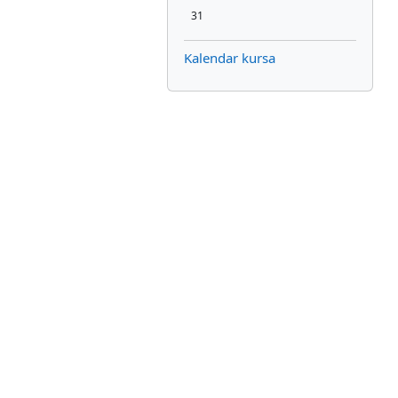
Nema događaja, понедељак, 31. август
31
Kalendar kursa