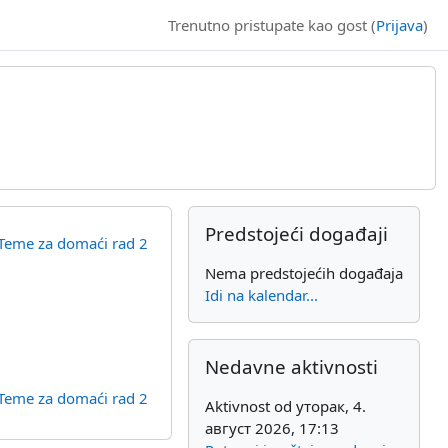
Trenutno pristupate kao gost (
Prijava
)
Dodatni blokovi
Preskoči Predstojeći događaji
Predstojeći događaji
Teme za domaći rad 2
Nema predstojećih događaja
Idi na kalendar...
Preskoči Nedavne aktivnosti
Nedavne aktivnosti
Teme za domaći rad 2
Aktivnost od уторак, 4.
август 2026, 17:13