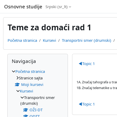
Idi na glavni sadržaj
Osnovne studije
Srpski ‎(sr_lt)‎
Teme za domaći rad 1
Početna stranica
Kursevi
Transportni smer (drumski)
Blokovi
Preskoči Navigacija
Pregled sek
Navigacija
◀︎
Topic 1
Početna stranica
Stranice sajta
1A. Značaj tahografa u tr
Moji kursevi
1B. Značaj telematike u t
Kursevi
Transportni smer
(drumski)
◀︎
Topic 1
OŽI-DT
ODTT