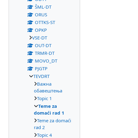
ŠML-DT
ORUS
OTTKS-ST
OPKP
VSE-DT
OUT-DT
TRMR-DT
MOVO_DT
PJGTP
TEVDRT
Важна
обавештења
Topic 1
Teme za
domaći rad 1
Teme za domaći
rad 2
Topic 4