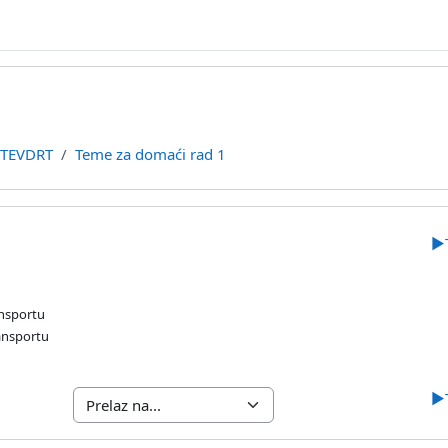
TEVDRT
Teme za domaći rad 1
cija
▶︎
ansportu
ransportu
▶︎