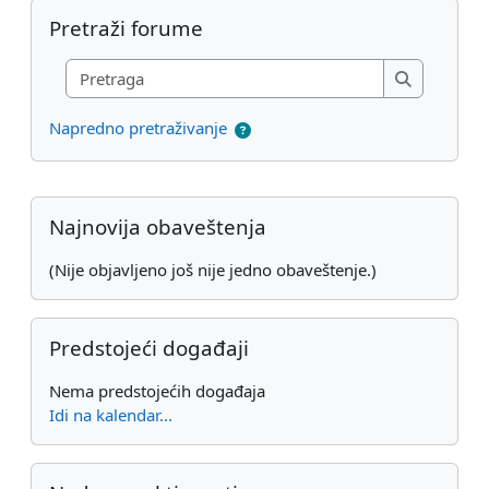
Preskoči Pretraži forume
Pretraži forume
Pretraga
Pretraga
Napredno pretraživanje
Dodatni blokovi
Preskoči Najnovija obaveštenja
Najnovija obaveštenja
(Nije objavljeno još nije jedno obaveštenje.)
Preskoči Predstojeći događaji
Predstojeći događaji
Nema predstojećih događaja
Idi na kalendar...
Preskoči Nedavne aktivnosti