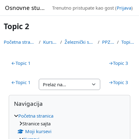
Idi na glavni sadržaj
Osnovne studije
Trenutno pristupate kao gost (
Prijava
)
Topic 2
Početna stranica
Kursevi
Železnički smer
PPZSC
Topic 2
Pregled sekcija
←
Topic 1
→
Topic 3
←
Topic 1
→
Topic 3
Blokovi
Preskoči Navigacija
Navigacija
Početna stranica
Stranice sajta
Moji kursevi
Kursevi