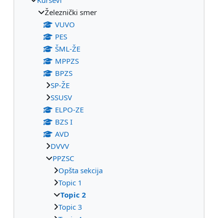
Železnički smer
VUVO
PES
ŠML-ŽE
MPPZS
BPZS
SP-ŽE
SSUSV
ELPO-ZE
BZS I
AVD
DVVV
PPZSC
Opšta sekcija
Topic 1
Topic 2
Topic 3