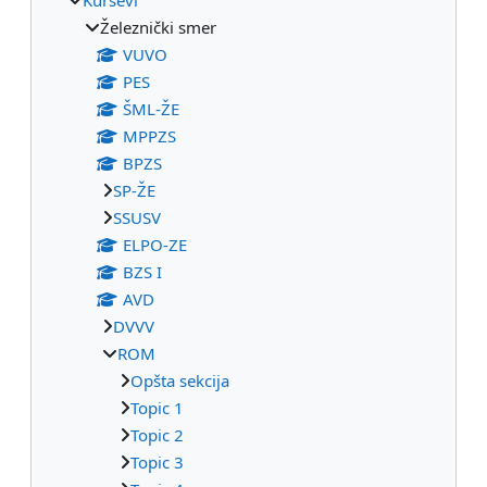
Železnički smer
VUVO
PES
ŠML-ŽE
MPPZS
BPZS
SP-ŽE
SSUSV
ELPO-ZE
BZS I
AVD
DVVV
ROM
Opšta sekcija
Topic 1
Topic 2
Topic 3