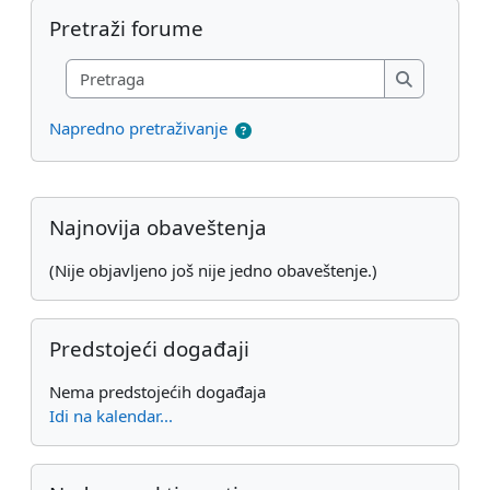
Preskoči Pretraži forume
Pretraži forume
Pretraga
Pretraga
Napredno pretraživanje
Dodatni blokovi
Preskoči Najnovija obaveštenja
Najnovija obaveštenja
(Nije objavljeno još nije jedno obaveštenje.)
Preskoči Predstojeći događaji
Predstojeći događaji
Nema predstojećih događaja
Idi na kalendar...
Preskoči Nedavne aktivnosti