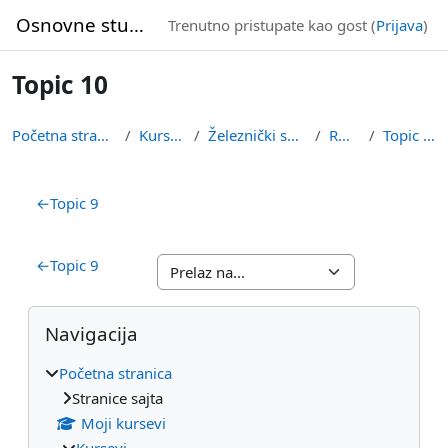
Idi na glavni sadržaj
Osnovne studije
Trenutno pristupate kao gost (
Prijava
)
Topic 10
Početna stranica
Kursevi
Železnički smer
ROM
Topic 10
Pregled sekcija
←
Topic 9
←
Topic 9
Blokovi
Preskoči Navigacija
Navigacija
Početna stranica
Stranice sajta
Moji kursevi
Kursevi