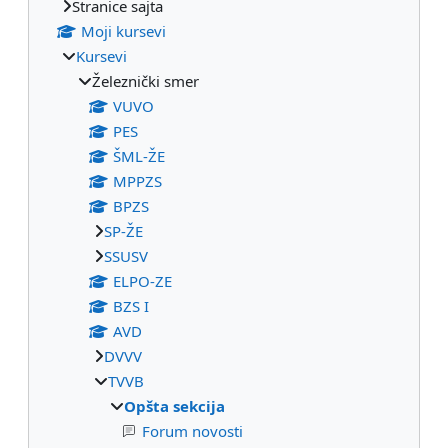
Stranice sajta
Moji kursevi
Kursevi
Železnički smer
VUVO
PES
ŠML-ŽE
MPPZS
BPZS
SP-ŽE
SSUSV
ELPO-ZE
BZS I
AVD
DVVV
TVVB
Opšta sekcija
Forum novosti