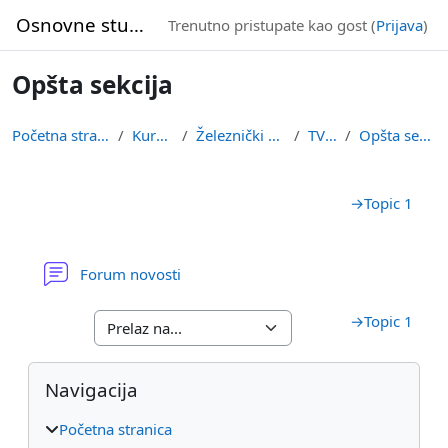
Idi na glavni sadržaj
Osnovne studije
Trenutno pristupate kao gost (
Prijava
)
Opšta sekcija
Početna stranica
Kursevi
Železnički smer
TVVB
Opšta sekcija
Pregled sekcija
→
Topic 1
Forum novosti
→
Topic 1
Blokovi
Preskoči Navigacija
Navigacija
Početna stranica