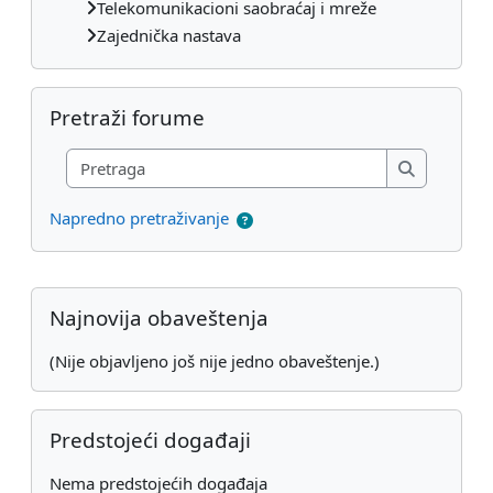
Telekomunikacioni saobraćaj i mreže
Zajednička nastava
Preskoči Pretraži forume
Pretraži forume
Pretraga
Pretraga
Napredno pretraživanje
Dodatni blokovi
Preskoči Najnovija obaveštenja
Najnovija obaveštenja
(Nije objavljeno još nije jedno obaveštenje.)
Preskoči Predstojeći događaji
Predstojeći događaji
Nema predstojećih događaja