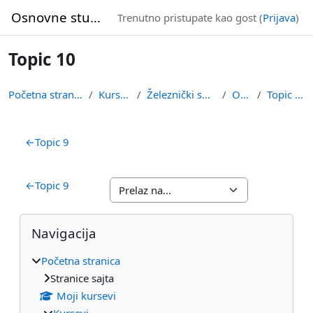
Idi na glavni sadržaj
Osnovne studije
Trenutno pristupate kao gost (
Prijava
)
Topic 10
Početna stranica
Kursevi
Železnički smer
OVZ
Topic 10
Pregled sekcija
←
Topic 9
←
Topic 9
Blokovi
Preskoči Navigacija
Navigacija
Početna stranica
Stranice sajta
Moji kursevi
Kursevi