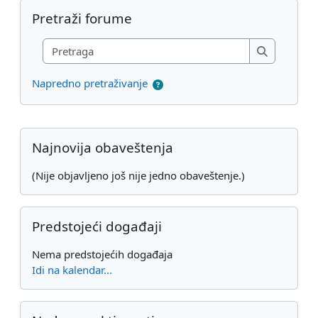
Preskoči Pretraži forume
Pretraži forume
Pretraga
Pretraga
Napredno pretraživanje
Dodatni blokovi
Preskoči Najnovija obaveštenja
Najnovija obaveštenja
(Nije objavljeno još nije jedno obaveštenje.)
Preskoči Predstojeći događaji
Predstojeći događaji
Nema predstojećih događaja
Idi na kalendar...
Preskoči Nedavne aktivnosti