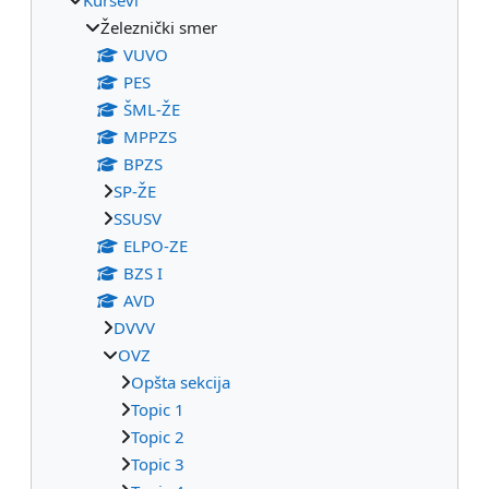
Železnički smer
VUVO
PES
ŠML-ŽE
MPPZS
BPZS
SP-ŽE
SSUSV
ELPO-ZE
BZS I
AVD
DVVV
OVZ
Opšta sekcija
Topic 1
Topic 2
Topic 3