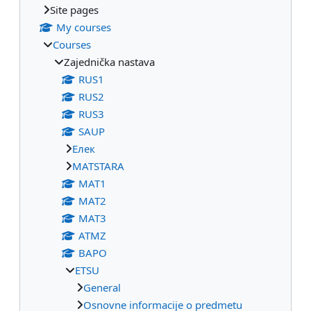
Site pages
My courses
Courses
Zajednička nastava
RUS1
RUS2
RUS3
SAUP
Eлек
МАТSTARA
МАТ1
МАТ2
МАТ3
ATMZ
BAPO
ETSU
General
Osnovne informacije o predmetu