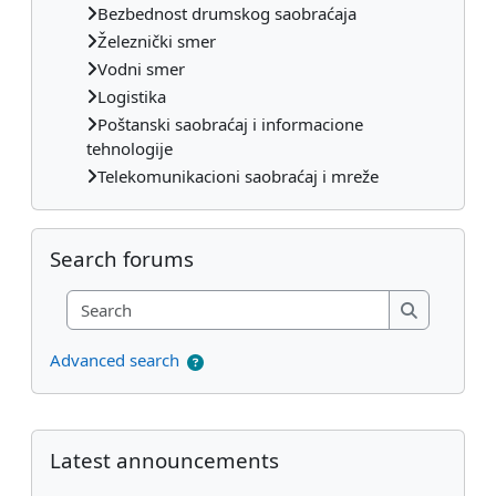
Bezbednost drumskog saobraćaja
Železnički smer
Vodni smer
Logistika
Poštanski saobraćaj i informacione
tehnologije
Telekomunikacioni saobraćaj i mreže
Skip Search forums
Search forums
Search
Search
Advanced search
Supplementary blocks
Skip Latest announcements
Latest announcements