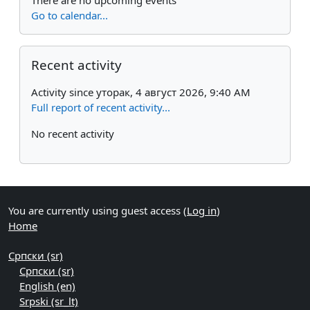
Go to calendar...
Skip Recent activity
Recent activity
Activity since уторак, 4 август 2026, 9:40 AM
Full report of recent activity...
No recent activity
You are currently using guest access (
Log in
)
Home
Српски ‎(sr)‎
Српски ‎(sr)‎
English ‎(en)‎
Srpski ‎(sr_lt)‎