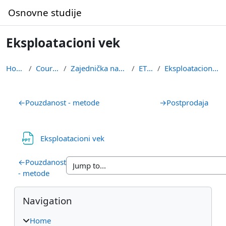
Skip to main content
Osnovne studije
Eksploatacioni vek
Home
Courses
Zajednička nastava
ETSU
Eksploatacioni vek
Section outline
←
Pouzdanost - metode
→
Postprodaja
File
Eksploatacioni vek
←
Pouzdanost
- metode
Blocks
Skip Navigation
Navigation
Home