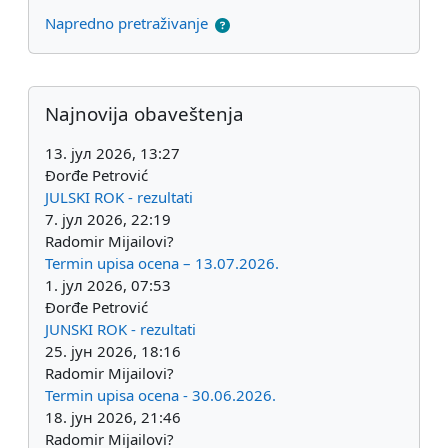
Napredno pretraživanje
Dodatni blokovi
Preskoči Najnovija obaveštenja
Najnovija obaveštenja
13. јул 2026, 13:27
Đorđe Petrović
JULSKI ROK - rezultati
7. јул 2026, 22:19
Radomir Mijailovi?
Termin upisa ocena – 13.07.2026.
1. јул 2026, 07:53
Đorđe Petrović
JUNSKI ROK - rezultati
25. јун 2026, 18:16
Radomir Mijailovi?
Termin upisa ocena - 30.06.2026.
18. јун 2026, 21:46
Radomir Mijailovi?