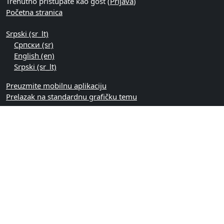
Trenutno pristupate kao gost (
Prijava
)
Početna stranica
Srpski ‎(sr_lt)‎
Српски ‎(sr)‎
English ‎(en)‎
Srpski ‎(sr_lt)‎
Preuzmite mobilnu aplikaciju
Prelazak na standardnu grafičku temu