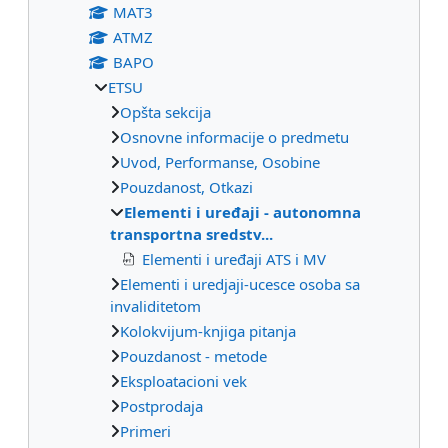
МАТ3
ATMZ
BAPO
ETSU
Opšta sekcija
Osnovne informacije o predmetu
Uvod, Performanse, Osobine
Pouzdanost, Otkazi
Elementi i uređaji - autonomna
transportna sredstv...
Elementi i uređaji ATS i MV
Elementi i uredjaji-ucesce osoba sa
invaliditetom
Kolokvijum-knjiga pitanja
Pouzdanost - metode
Eksploatacioni vek
Postprodaja
Primeri