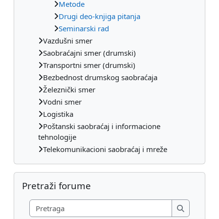
Metode
Drugi deo-knjiga pitanja
Seminarski rad
Vazdušni smer
Saobraćajni smer (drumski)
Transportni smer (drumski)
Bezbednost drumskog saobraćaja
Železnički smer
Vodni smer
Logistika
Poštanski saobraćaj i informacione
tehnologije
Telekomunikacioni saobraćaj i mreže
Preskoči Pretraži forume
Pretraži forume
Pretraga
Pretraga