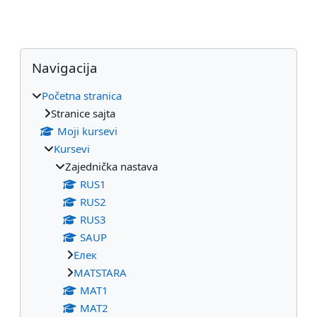
Blokovi
Preskoči Navigacija
Navigacija
Početna stranica
Stranice sajta
Moji kursevi
Kursevi
Zajednička nastava
RUS1
RUS2
RUS3
SAUP
Eлек
МАТSTARA
МАТ1
МАТ2