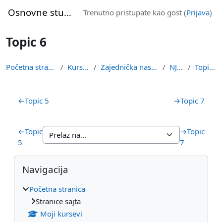
Idi na glavni sadržaj
Osnovne studije
Trenutno pristupate kao gost (
Prijava
)
Topic 6
Početna stranica
Kursevi
Zajednička nastava
NJ4Z
Topic 6
Pregled sekcija
←
Topic 5
→
Topic 7
←
Topic
→
Topic
5
7
Blokovi
Preskoči Navigacija
Navigacija
Početna stranica
Stranice sajta
Moji kursevi