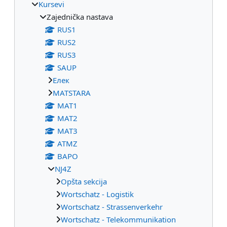
Kursevi
Zajednička nastava
RUS1
RUS2
RUS3
SAUP
Eлек
МАТSTARA
МАТ1
МАТ2
МАТ3
ATMZ
BAPO
NJ4Z
Opšta sekcija
Wortschatz - Logistik
Wortschatz - Strassenverkehr
Wortschatz - Telekommunikation