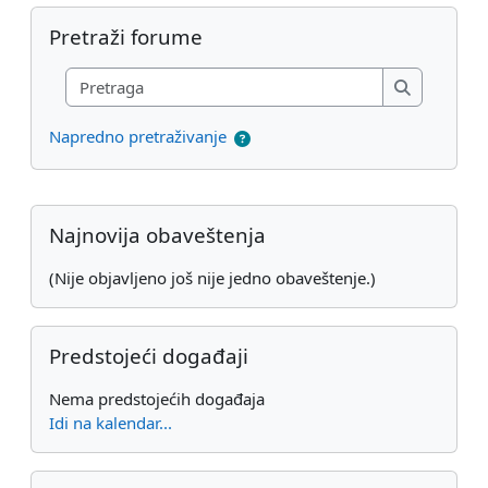
Preskoči Pretraži forume
Pretraži forume
Pretraga
Pretraga
Napredno pretraživanje
Dodatni blokovi
Preskoči Najnovija obaveštenja
Najnovija obaveštenja
(Nije objavljeno još nije jedno obaveštenje.)
Preskoči Predstojeći događaji
Predstojeći događaji
Nema predstojećih događaja
Idi na kalendar...
Preskoči Nedavne aktivnosti