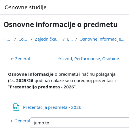
Skip to main content
Osnovne studije
Osnovne informacije o predmetu
Home
Courses
Zajednička nastava
ETSU
Osnovne informacije o predmetu
Section outline
←
General
→
Uvod, Performanse, Osobine
Osnovne informacije
o predmetu i načinu polaganja
(šk.
2025/26
godina) nalaze se u narednoj prezentaciji -
"
Prezentacija predmeta - 2026
".
File
Prezentacija predmeta - 2026
←
General