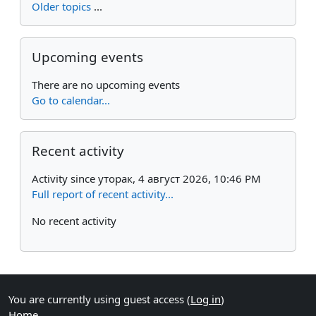
Older topics
...
Skip Upcoming events
Upcoming events
There are no upcoming events
Go to calendar...
Skip Recent activity
Recent activity
Activity since уторак, 4 август 2026, 10:46 PM
Full report of recent activity...
No recent activity
You are currently using guest access (
Log in
)
Home