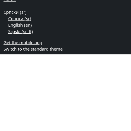
Српски ‎(sr)‎
Српски ‎(sr)‎
English ‎(en)‎
Srpski ‎(sr_lt)‎
Get the mobile app
Switch to the standard theme