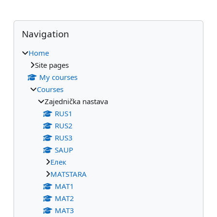
Blocks
Skip Navigation
Navigation
Home
Site pages
My courses
Courses
Zajednička nastava
RUS1
RUS2
RUS3
SAUP
Eлек
МАТSTARA
МАТ1
МАТ2
МАТ3