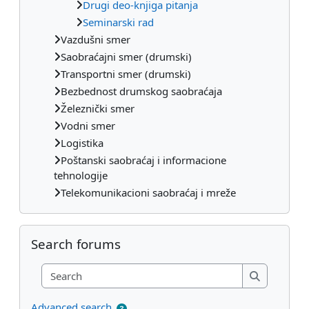
Drugi deo-knjiga pitanja
Seminarski rad
Vazdušni smer
Saobraćajni smer (drumski)
Transportni smer (drumski)
Bezbednost drumskog saobraćaja
Železnički smer
Vodni smer
Logistika
Poštanski saobraćaj i informacione
tehnologije
Telekomunikacioni saobraćaj i mreže
Skip Search forums
Search forums
Search
Search
Advanced search