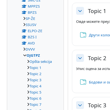
ŠML-ŽE
MPPZS
Topic 1
BPZS
Skupi
SP-ŽE
Овде можете преуз
SSUSV
ELPO-ZE
Други колок
BZS I
AVD
DVVV
OJGTPZ
Topic 2
Skupi
Opšta sekcija
Topic 1
Упис оцена за испи
Topic 2
Topic 3
Бодови и оц
Topic 4
Topic 5
Topic 6
Topic 3
Topic 7
Skupi