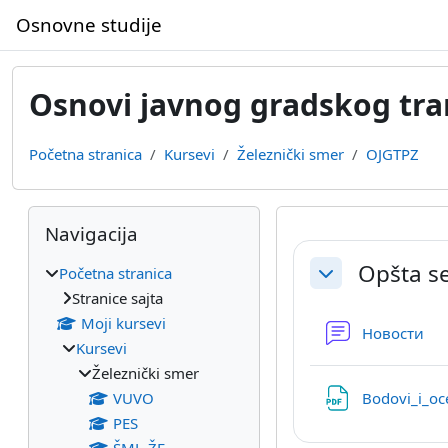
Idi na glavni sadržaj
Osnovne studije
Osnovi javnog gradskog tra
Početna stranica
Kursevi
Železnički smer
OJGTPZ
Blokovi
Preskoči Navigacija
Navigacija
Pregled sek
Opšta se
Početna stranica
Skupi
Stranice sajta
Moji kursevi
Fo
Новости
Kursevi
Železnički smer
VUVO
Bodovi_i_o
PES