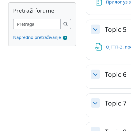
Прилог уз 
Preskoči Pretraži forume
Pretraži forume
Pretraga
Topic 5
Pretraga
Skupi
Napredno pretraživanje
ОЈГТП-3. пр
Topic 6
Skupi
Topic 7
Skupi