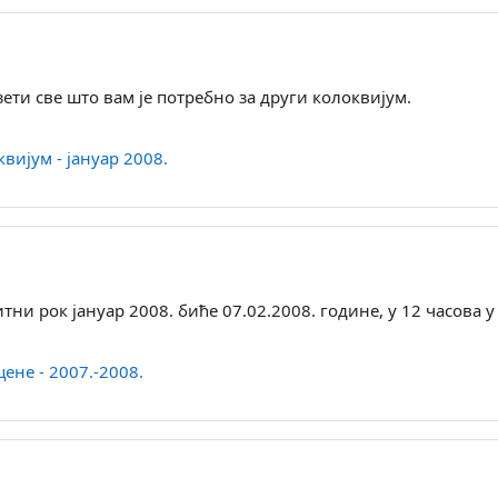
ети све што вам је потребно за други колоквијум.
Direktorijum
вијум - јануар 2008.
тни рок јануар 2008. биће 07.02.2008. године, у 12 часова у
Direktorijum
ене - 2007.-2008.