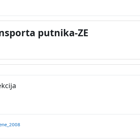
nsporta putnika-ZE
cija
kcija
rum
Datoteka
cene_2008