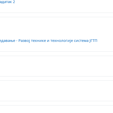
Datoteka
задатак 2
Datotek
едавање - Развој технике и технологије система ЈГТП