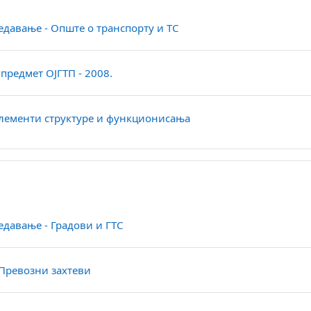
Datoteka
редавање - Опште о транспорту и ТС
Datoteka
 предмет ОЈГТП - 2008.
Datoteka
Елементи структуре и функционисања
Datoteka
редавање - Градови и ГТС
Datoteka
- Превозни захтеви