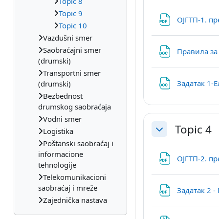
Topic 8
Topic 9
ОЈГТП-1. п
Topic 10
Vazdušni smer
Saobraćajni smer
Правила за
(drumski)
Transportni smer
Задатак 1-
(drumski)
Bezbednost
drumskog saobraćaja
Vodni smer
Topic 4
Logistika
Skupi
Poštanski saobraćaj i
informacione
ОЈГТП-2. п
tehnologije
Telekomunikacioni
saobraćaj i mreže
Задатак 2 
Zajednička nastava