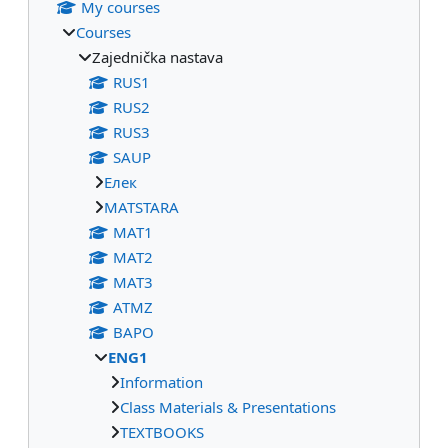
My courses
Courses
Zajednička nastava
RUS1
RUS2
RUS3
SAUP
Eлек
МАТSTARA
МАТ1
МАТ2
МАТ3
ATMZ
BAPO
ENG1
Information
Class Materials & Presentations
TEXTBOOKS