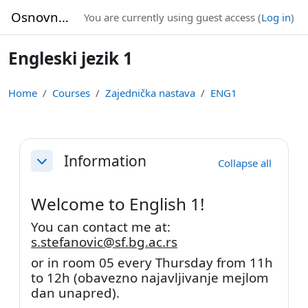
Skip to main content
Osnovne studije
You are currently using guest access (
Log in
)
Engleski jezik 1
Home
Courses
Zajednička nastava
ENG1
Section outline
Information
Collapse all
Collapse
Welcome to English 1!
You can contact me at:
s.stefanovic@sf.bg.ac.rs
or in room
05
every
Thursday from 11h
to 12h
(obavezno najavljivanje mejlom
dan unapred).