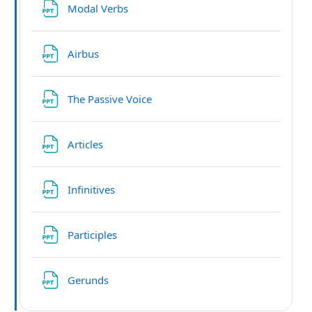
File
Modal Verbs
File
Airbus
File
The Passive Voice
File
Articles
File
Infinitives
File
Participles
File
Gerunds