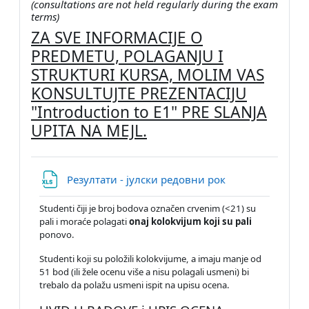
(consultations are not held regularly during the exam
terms)
ZA SVE INFORMACIJE O
PREDMETU, POLAGANJU I
STRUKTURI KURSA, MOLIM VAS
KONSULTUJTE PREZENTACIJU
"Introduction to E1
"
PRE SLANJA
UPITA NA MEJL.
File
Резултати - јулски редовни рок
Studenti čiji je broj bodova označen crvenim (<21) su
pali i moraće polagati
onaj kolokvijum koji su pali
ponovo.
Studenti koji su položili kolokvijume, a imaju manje od
51 bod (ili žele ocenu više a nisu polagali usmeni) bi
trebalo da polažu usmeni ispit na upisu ocena.