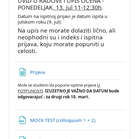
UVID U RADOVE i UPIS OCENA -
PONEDELJAK
, 13. jul 11-12:30h
.
Datum na ispitnoj prijavi je datum ispita u
julskom roku (
9. jul
).
Na upis ne morate dolaziti lično, ali
neophodni su i indeks i ispitna
prijava, koju morate popuniti u
celosti.
File
Prijava
Mole se studenti da popune ispitne prijave
U
POTPUNOSTI
.
IZUZETNO JE VAŽNO DA DATUM bude
odgovarajuć - za drugi rok 10. mart.
File
MOCK TEST (colloquium 1 + 2)