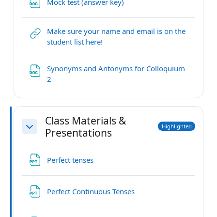
File
Mock test (answer key)
Make sure your name and email is on the
URL
student list here!
Synonyms and Antonyms for Colloquium
File
2
Class Materials &
Highlighted
Presentations
Collapse
File
Perfect tenses
File
Perfect Continuous Tenses