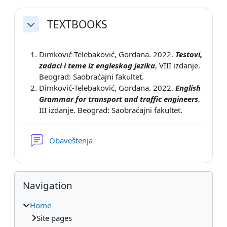
TEXTBOOKS
Collapse
Dimković-Telebaković, Gordana. 2022.
Testovi,
zadaci i teme iz engleskog jezika
, VIII izdanje.
Beograd: Saobraćajni fakultet.
Dimković-Telebaković, Gordana. 2022.
English
Grammar for transport and traffic engineers
,
III izdanje. Beograd: Saobraćajni fakultet.
Forum
Obaveštenja
Blocks
Skip Navigation
Navigation
Home
Site pages