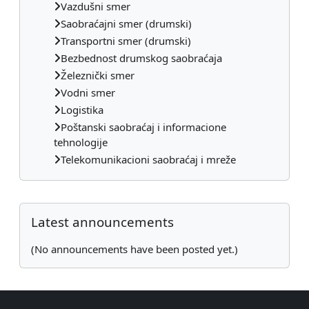
Vazdušni smer
Saobraćajni smer (drumski)
Transportni smer (drumski)
Bezbednost drumskog saobraćaja
Železnički smer
Vodni smer
Logistika
Poštanski saobraćaj i informacione
tehnologije
Telekomunikacioni saobraćaj i mreže
Supplementary blocks
Skip Latest announcements
Latest announcements
(No announcements have been posted yet.)