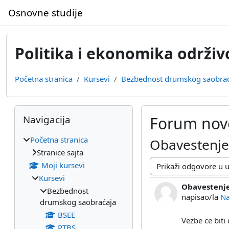
Idi na glavni sadržaj
Osnovne studije
Politika i ekonomika održiv
Početna stranica
Kursevi
Bezbednost drumskog saobrać
Blokovi
Preskoči Navigacija
Navigacija
Forum nov
Početna stranica
Obavestenje 
Stranice sajta
Moji kursevi
Način prikazivanja
Kursevi
Obavestenje 
Broj odgovor
Bezbednost
napisao/la
Na
drumskog saobraćaja
BSEE
Vezbe ce biti
PTBS