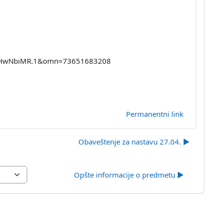
5ZHwNbiMR.1&omn=73651683208
Permanentni link
Obaveštenje za nastavu 27.04. ▶︎
Opšte informacije o predmetu ▶︎