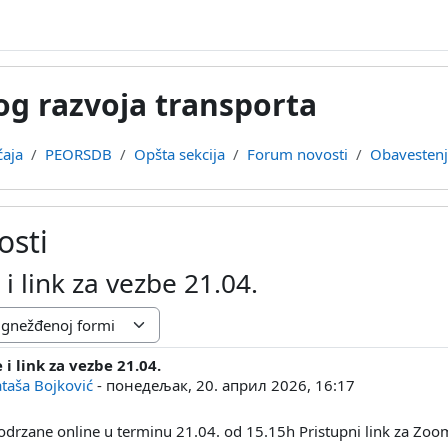
og razvoja transporta
aja
PEORSDB
Opšta sekcija
Forum novosti
Obavestenje
osti
i link za vezbe 21.04.
i link za vezbe 21.04.
a: 0
taša Bojković
-
понедељак, 20. април 2026, 16:17
 odrzane online u terminu 21.04. od 15.15h Pristupni link za Zoo