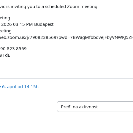
ic is inviting you to a scheduled Zoom meeting.
eting
, 2026 03:15 PM Budapest
eeting
04web.zoom.us/j/7908238569?pwd=7BWagMfbbdvejFbyVNWKJ
790 823 8569
N91dE
 6. april od 14.15h
Pređi na aktivnost