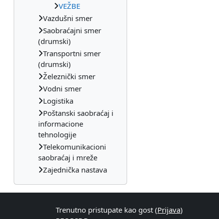
VEŽBE
Vazdušni smer
Saobraćajni smer
(drumski)
Transportni smer
(drumski)
Železnički smer
Vodni smer
Logistika
Poštanski saobraćaj i
informacione
tehnologije
Telekomunikacioni
saobraćaj i mreže
Zajednička nastava
Trenutno pristupate kao gost (
Prijava
)