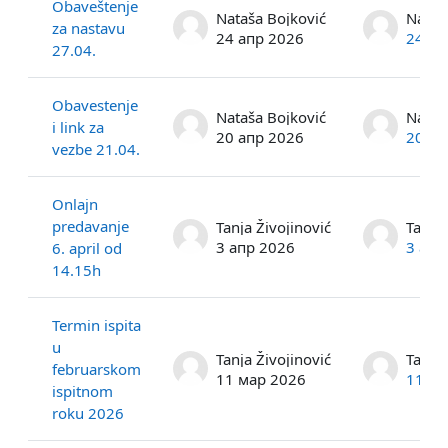
Obaveštenje
Nataša Bojković
Nataš
za nastavu
24 апр 2026
24 ап
27.04.
Obavestenje
Nataša Bojković
Nataš
i link za
20 апр 2026
20 ап
vezbe 21.04.
Onlajn
predavanje
Tanja Živojinović
Tanja 
3 апр 2026
3 апр
6. april od
14.15h
Termin ispita
u
Tanja Živojinović
Tanja 
februarskom
11 мар 2026
11 ма
ispitnom
roku 2026