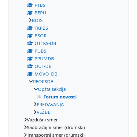
PTBS
BEPU
BOIS
TKPBS
BSOR
OTTKS-DB
PUBS
PPUMDB
OUT-DB
MOVO_DB
PEORSDB
Opšta sekcija
Forum novosti
PREDAVANJA
VEŽBE
Vazdušni smer
Saobraćajni smer (drumski)
Transportni smer (drumski)