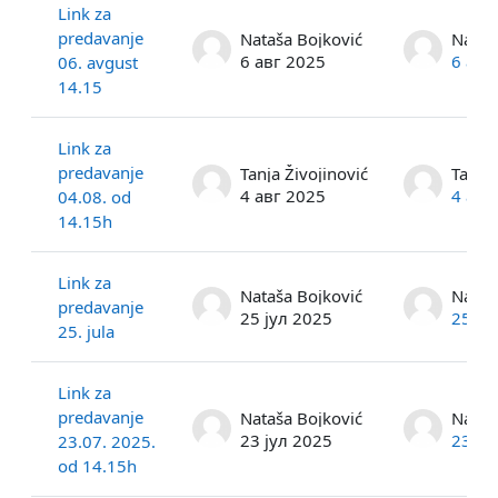
Link za
predavanje
Nataša Bojković
Nataš
6 авг 2025
6 авг
06. avgust
14.15
Link za
predavanje
Tanja Živojinović
Tanja 
4 авг 2025
4 авг
04.08. od
14.15h
Link za
Nataša Bojković
Nataš
predavanje
25 јул 2025
25 ју
25. jula
Link za
predavanje
Nataša Bojković
Nataš
23 јул 2025
23 ју
23.07. 2025.
od 14.15h