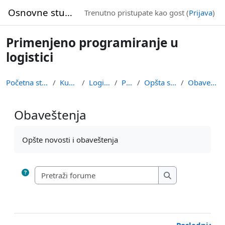
Idi na glavni sadržaj
Osnovne studije
Trenutno pristupate kao gost (
Prijava
)
Primenjeno programiranje u
logistici
Početna stranica
Kursevi
Logistika
PPuL
Opšta sekcija
Obaveštenja
Obaveštenja
Uslovi za završetak
Opšte novosti i obaveštenja
Pretraži forume
Pretraži forume
Poslednja p