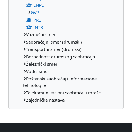
LNPD
GVP
PRE
INTR
Vazdušni smer
Saobraćajni smer (drumski)
Transportni smer (drumski)
Bezbednost drumskog saobraćaja
Železnički smer
Vodni smer
Poštanski saobraćaj i informacione
tehnologije
Telekomunikacioni saobraćaj i mreže
Zajednička nastava
Dodatni blokovi