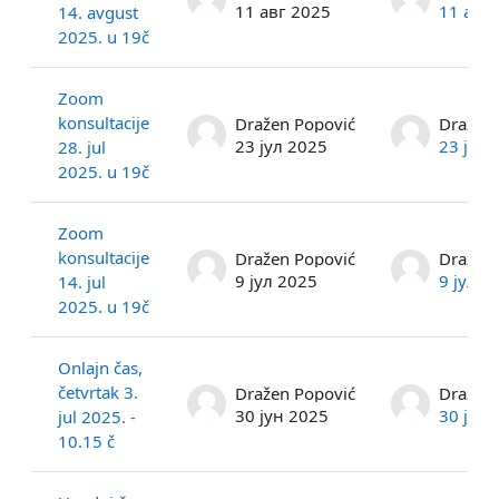
11 авг 2025
11 авг
14. avgust
2025. u 19č
Zoom
konsultacije
Dražen Popović
Dražen 
23 јул 2025
23 јул 
28. jul
2025. u 19č
Zoom
konsultacije
Dražen Popović
Dražen 
9 јул 2025
9 јул 2
14. jul
2025. u 19č
Onlajn čas,
četvrtak 3.
Dražen Popović
Dražen 
30 јун 2025
30 јун 
jul 2025. -
10.15 č