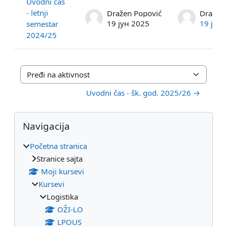
Uvodni čas
- letnji
Dražen Popović
Dražen 
19 јун 2025
19 јун 
semestar
2024/25
Pređi na aktivnost
Uvodni čas - šk. god. 2025/26 →
Blokovi
Preskoči Navigacija
Navigacija
Početna stranica
Stranice sajta
Moji kursevi
Kursevi
Logistika
OŽI-LO
LPOUS