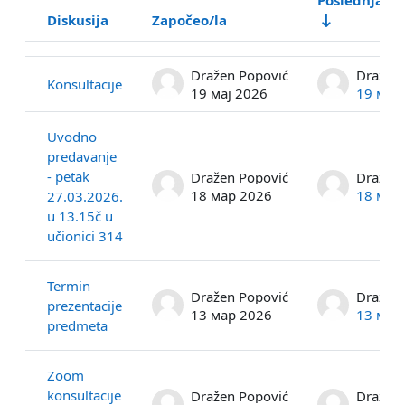
Diskusija
Započeo/la
Status
Spisak diskusija. Prikazuje se 8 od ukupno 8 diskusije/a
Dražen Popović
Dražen 
Konsultacije
19 мај 2026
19 мај
Uvodno
predavanje
- petak
Dražen Popović
Dražen 
18 мар 2026
18 мар
27.03.2026.
u 13.15č u
učionici 314
Termin
Dražen Popović
Dražen 
prezentacije
13 мар 2026
13 мар
predmeta
Zoom
konsultacije
Dražen Popović
Dražen 