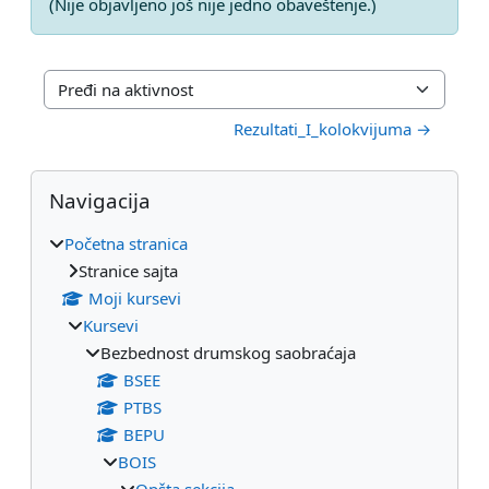
(Nije objavljeno još nije jedno obaveštenje.)
Pređi na aktivnost
Rezultati_I_kolokvijuma →
Blokovi
Preskoči Navigacija
Navigacija
Početna stranica
Stranice sajta
Moji kursevi
Kursevi
Bezbednost drumskog saobraćaja
BSEE
PTBS
BEPU
BOIS
Opšta sekcija