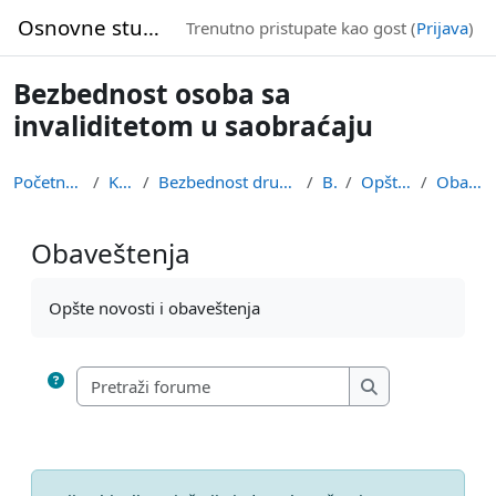
Idi na glavni sadržaj
Osnovne studije
Trenutno pristupate kao gost (
Prijava
)
Bezbednost osoba sa
invaliditetom u saobraćaju
Početna stranica
Kursevi
Bezbednost drumskog saobraćaja
BOIS
Opšta sekcija
Obaveštenja
Obaveštenja
Uslovi za završetak
Opšte novosti i obaveštenja
Pretraži forume
Pretraži forume