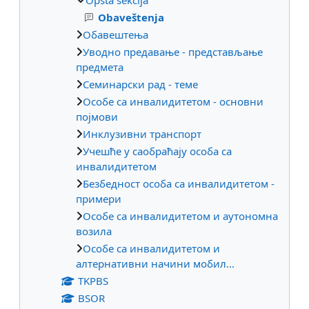
Obaveštenja
Обавештења
Уводно предавање - представљање
предмета
Семинарски рад - теме
Особе са инвалидитетом - основни
појмови
Инклузивни транспорт
Учешће у саобраћају особа са
инвалидитетом
Безбедност особа са инвалидитетом -
примери
Особе са инвалидитетом и аутономна
возила
Особе са инвалидитетом и
алтернативни начини мобил...
TKPBS
BSOR