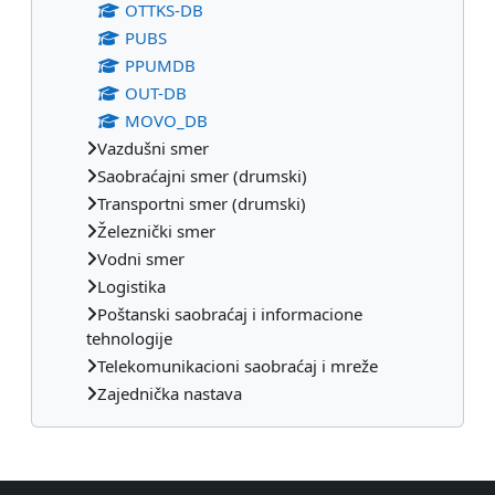
OTTKS-DB
PUBS
PPUMDB
OUT-DB
MOVO_DB
Vazdušni smer
Saobraćajni smer (drumski)
Transportni smer (drumski)
Železnički smer
Vodni smer
Logistika
Poštanski saobraćaj i informacione
tehnologije
Telekomunikacioni saobraćaj i mreže
Zajednička nastava
Dodatni blokovi