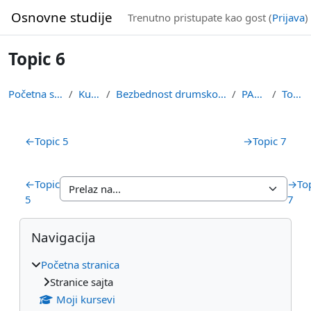
Idi na glavni sadržaj
Osnovne studije
Trenutno pristupate kao gost (
Prijava
)
Topic 6
Početna stranica
Kursevi
Bezbednost drumskog saobraćaja
PARKDB
Topic 6
Pregled sekcija
←
Topic 5
→
Topic 7
←
Topic
→
To
5
7
Blokovi
Preskoči Navigacija
Navigacija
Početna stranica
Stranice sajta
Moji kursevi