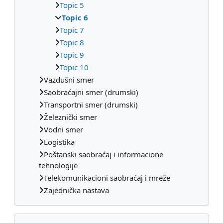
Topic 5
Topic 6
Topic 7
Topic 8
Topic 9
Topic 10
Vazdušni smer
Saobraćajni smer (drumski)
Transportni smer (drumski)
Železnički smer
Vodni smer
Logistika
Poštanski saobraćaj i informacione
tehnologije
Telekomunikacioni saobraćaj i mreže
Zajednička nastava
Preskoči Pretraži forume