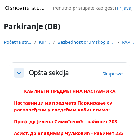
Idi na glavni sadržaj
Osnovne studije
Trenutno pristupate kao gost (
Prijava
)
Parkiranje (DB)
Početna stranica
Kursevi
Bezbednost drumskog saobraćaja
PARKDB
Pregled sekcija
Opšta sekcija
Skupi sve
Skupi
КАБИНЕТИ ПРЕДМЕТНИХ НАСТАВНИКА
Наставници
из предмета Паркирање су
распоређени у следећим кабинетима:
Проф. др Јелена Симићевић - кабинет 203
Асист. др Владимир Чуљковић - кабинет 233