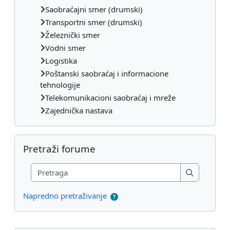
Saobraćajni smer (drumski)
Transportni smer (drumski)
Železnički smer
Vodni smer
Logistika
Poštanski saobraćaj i informacione
tehnologije
Telekomunikacioni saobraćaj i mreže
Zajednička nastava
Preskoči Pretraži forume
Pretraži forume
Pretraga
Pretraga
Napredno pretraživanje