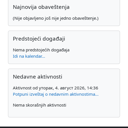
Dodatni blokovi
Preskoči Najnovija obaveštenja
Najnovija obaveštenja
(Nije objavljeno još nije jedno obaveštenje.)
Preskoči Predstojeći događaji
Predstojeći događaji
Nema predstojećih događaja
Idi na kalendar...
Preskoči Nedavne aktivnosti
Nedavne aktivnosti
Aktivnost od уторак, 4. август 2026, 14:36
Potpuni izveštaj o nedavnim aktivnostima...
Nema skorašnjih aktivnosti