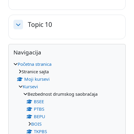
Topic 10
Skupi
Blokovi
Preskoči Navigacija
Navigacija
Početna stranica
Stranice sajta
Moji kursevi
Kursevi
Bezbednost drumskog saobraćaja
BSEE
PTBS
BEPU
BOIS
TKPBS