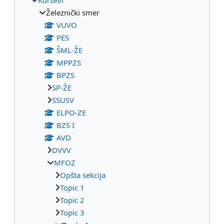
Železnički smer
VUVO
PES
ŠML-ŽE
MPPZS
BPZS
SP-ŽE
SSUSV
ELPO-ZE
BZS I
AVD
DVVV
MFOZ
Opšta sekcija
Topic 1
Topic 2
Topic 3