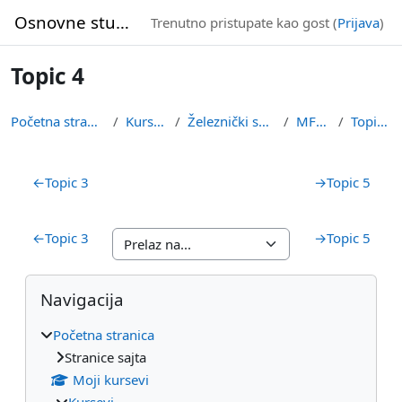
Idi na glavni sadržaj
Osnovne studije
Trenutno pristupate kao gost (
Prijava
)
Topic 4
Početna stranica
Kursevi
Železnički smer
MFOZ
Topic 4
Pregled sekcija
←
Topic 3
→
Topic 5
←
Topic 3
→
Topic 5
Blokovi
Preskoči Navigacija
Navigacija
Početna stranica
Stranice sajta
Moji kursevi
Kursevi