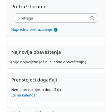
Preskoči Pretraži forume
Pretraži forume
Pretraga
Pretraga
Napredno pretraživanje
Dodatni blokovi
Preskoči Najnovija obaveštenja
Najnovija obaveštenja
(Nije objavljeno još nije jedno obaveštenje.)
Preskoči Predstojeći događaji
Predstojeći događaji
Nema predstojećih događaja
Idi na kalendar...
Preskoči Nedavne aktivnosti