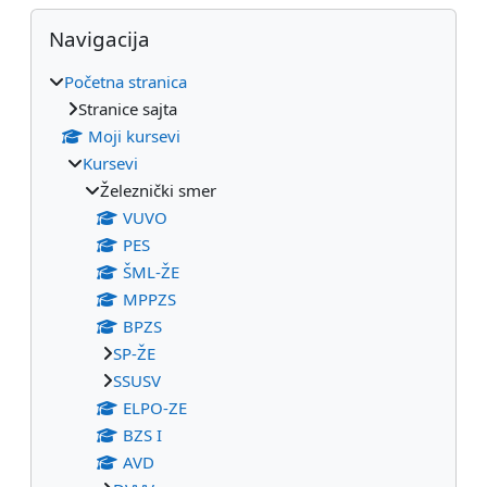
Blokovi
Preskoči Navigacija
Navigacija
Početna stranica
Stranice sajta
Moji kursevi
Kursevi
Železnički smer
VUVO
PES
ŠML-ŽE
MPPZS
BPZS
SP-ŽE
SSUSV
ELPO-ZE
BZS I
AVD