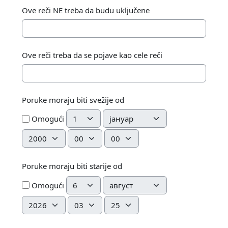
Ove reči NE treba da budu uključene
Ove reči treba da se pojave kao cele reči
Poruke moraju biti svežije od
Dan
Mesec
Omogući
Godina
Sat
Minute
Poruke moraju biti starije od
Dan
Mesec
Omogući
Godina
Sat
Minute