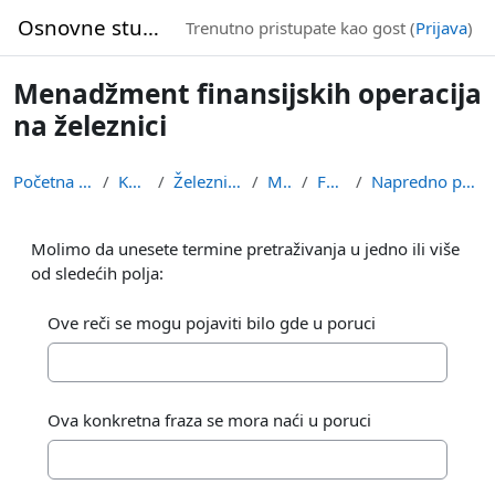
Idi na glavni sadržaj
Osnovne studije
Trenutno pristupate kao gost (
Prijava
)
Menadžment finansijskih operacija
na železnici
Početna stranica
Kursevi
Železnički smer
MFOZ
Forumi
Napredno pretraživanje
Molimo da unesete termine pretraživanja u jedno ili više
od sledećih polja:
Ove reči se mogu pojaviti bilo gde u poruci
Ova konkretna fraza se mora naći u poruci