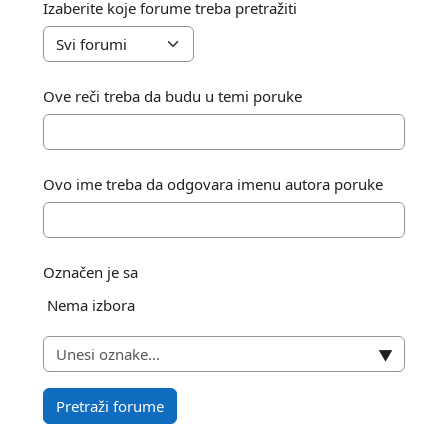
Izaberite koje forume treba pretražiti
Ove reči treba da budu u temi poruke
Ovo ime treba da odgovara imenu autora poruke
Označen je sa
Izabrane stavke:
Nema izbora
▼
Pretraži forume