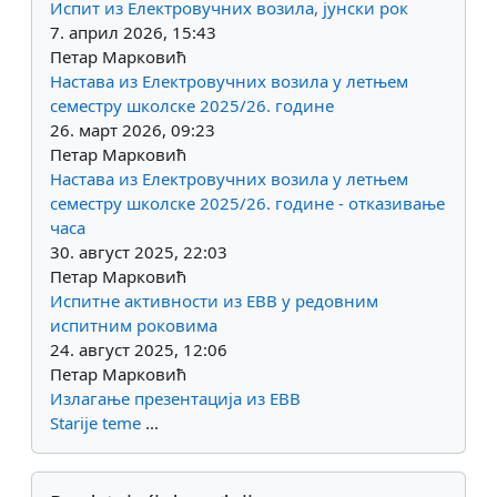
Испит из Електровучних возила, јунски рок
7. април 2026, 15:43
Петар Марковић
Настава из Електровучних возила у летњем
семестру школске 2025/26. године
26. март 2026, 09:23
Петар Марковић
Настава из Електровучних возила у летњем
семестру школске 2025/26. године - отказивање
часа
30. август 2025, 22:03
Петар Марковић
Испитне активности из ЕВВ у редовним
испитним роковима
24. август 2025, 12:06
Петар Марковић
Излагање презентација из ЕВВ
Starije teme
...
Preskoči Predstojeći događaji