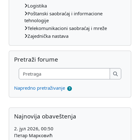
Logistika
Poštanski saobraćaj i informacione
tehnologije
Telekomunikacioni saobraćaj i mreže
Zajednička nastava
Preskoči Pretraži forume
Pretraži forume
Pretraga
Pretraga
Napredno pretraživanje
Dodatni blokovi
Preskoči Najnovija obaveštenja
Najnovija obaveštenja
2. јул 2026, 00:50
Петар Марковић