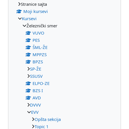
Stranice sajta
Moji kursevi
Kursevi
Železnički smer
VUVO
PES
ŠML-ŽE
MPPZS
BPZS
SP-ŽE
SSUSV
ELPO-ZE
BZS I
AVD
DVVV
EVV
Opšta sekcija
Topic 1