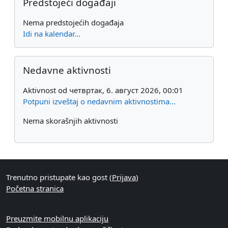
Predstojeći događaji
Nema predstojećih događaja
Idi na kalendar...
Preskoči Nedavne aktivnosti
Nedavne aktivnosti
Aktivnost od четвртак, 6. август 2026, 00:01
Potpuni izveštaj o nedavnim aktivnostima...
Nema skorašnjih aktivnosti
Trenutno pristupate kao gost (
Prijava
)
Početna stranica
Preuzmite mobilnu aplikaciju