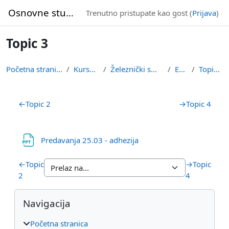
Idi na glavni sadržaj
Osnovne studije
Trenutno pristupate kao gost (
Prijava
)
Topic 3
Početna stranica
Kursevi
Železnički smer
EVV
Topic 3
Pregled sekcija
←
Topic 2
→
Topic 4
Datoteka
Predavanja 25.03 - adhezija
←
Topic
→
Topic
2
4
Blokovi
Preskoči Navigacija
Navigacija
Početna stranica