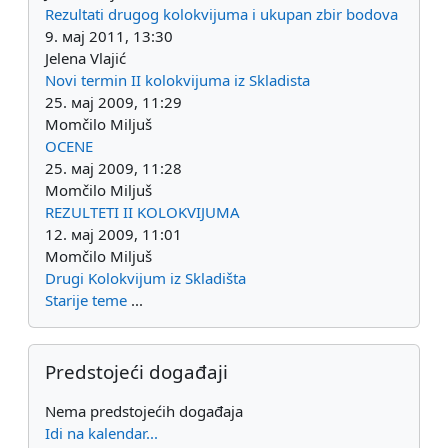
Rezultati drugog kolokvijuma i ukupan zbir bodova
9. мај 2011, 13:30
Jelena Vlajić
Novi termin II kolokvijuma iz Skladista
25. мај 2009, 11:29
Momčilo Miljuš
OCENE
25. мај 2009, 11:28
Momčilo Miljuš
REZULTETI II KOLOKVIJUMA
12. мај 2009, 11:01
Momčilo Miljuš
Drugi Kolokvijum iz Skladišta
Starije teme
...
Preskoči Predstojeći događaji
Predstojeći događaji
Nema predstojećih događaja
Idi na kalendar...