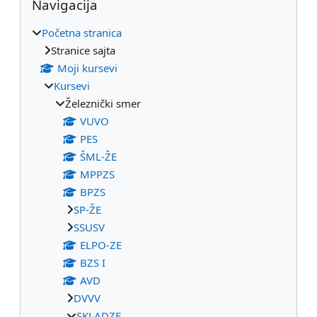
Navigacija
Početna stranica
Stranice sajta
Moji kursevi
Kursevi
Železnički smer
VUVO
PES
ŠML-ŽE
MPPZS
BPZS
SP-ŽE
SSUSV
ELPO-ZE
BZS I
AVD
DVVV
SKLADZE