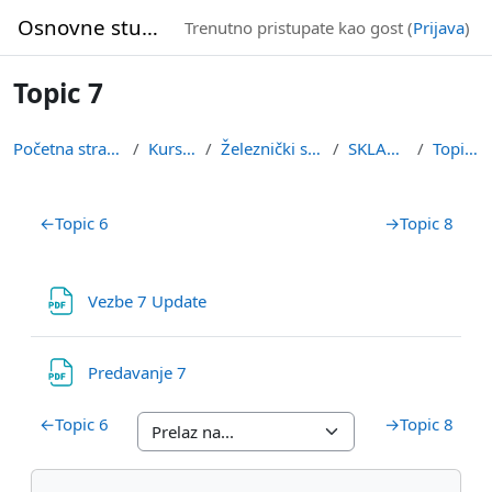
Idi na glavni sadržaj
Osnovne studije
Trenutno pristupate kao gost (
Prijava
)
Topic 7
Početna stranica
Kursevi
Železnički smer
SKLADZE
Topic 7
Pregled sekcija
←
Topic 6
→
Topic 8
Datoteka
Vezbe 7 Update
Datoteka
Predavanje 7
←
Topic 6
→
Topic 8
Blokovi
Preskoči Navigacija