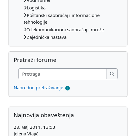
Logistika
Poštanski saobraćaj i informacione
tehnologije
Telekomunikacioni saobraćaj i mreže
Zajednička nastava
Preskoči Pretraži forume
Pretraži forume
Pretraga
Pretraga
Napredno pretraživanje
Dodatni blokovi
Preskoči Najnovija obaveštenja
Najnovija obaveštenja
28. мај 2011, 13:53
Jelena Vlajić