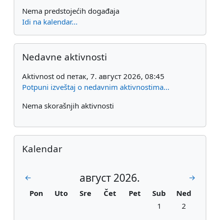
Nema predstojećih događaja
Idi na kalendar...
Preskoči Nedavne aktivnosti
Nedavne aktivnosti
Aktivnost od петак, 7. август 2026, 08:45
Potpuni izveštaj o nedavnim aktivnostima...
Nema skorašnjih aktivnosti
Preskoči Kalendar
Kalendar
август 2026.
1 јул 2026, 12:00
1 сеп 202
←
→
Ponedeljak
Utorak
Sreda
Četvrtak
Petak
Subota
Nedelja
Pon
Uto
Sre
Čet
Pet
Sub
Ned
Nema događaja, суб
Nema događa
1
2