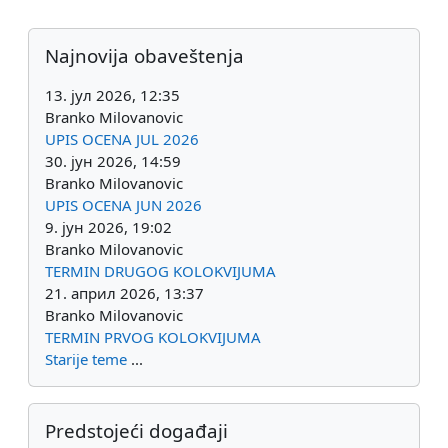
Dodatni blokovi
Preskoči Najnovija obaveštenja
Najnovija obaveštenja
13. јул 2026, 12:35
Branko Milovanovic
UPIS OCENA JUL 2026
30. јун 2026, 14:59
Branko Milovanovic
UPIS OCENA JUN 2026
9. јун 2026, 19:02
Branko Milovanovic
TERMIN DRUGOG KOLOKVIJUMA
21. април 2026, 13:37
Branko Milovanovic
TERMIN PRVOG KOLOKVIJUMA
Starije teme
...
Preskoči Predstojeći događaji
Predstojeći događaji