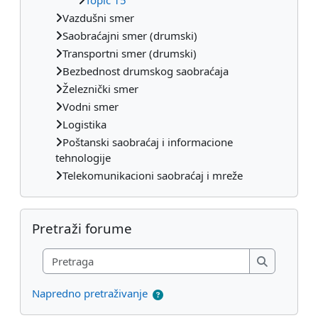
Vazdušni smer
Saobraćajni smer (drumski)
Transportni smer (drumski)
Bezbednost drumskog saobraćaja
Železnički smer
Vodni smer
Logistika
Poštanski saobraćaj i informacione
tehnologije
Telekomunikacioni saobraćaj i mreže
Preskoči Pretraži forume
Pretraži forume
Pretraga
Pretraga
Napredno pretraživanje