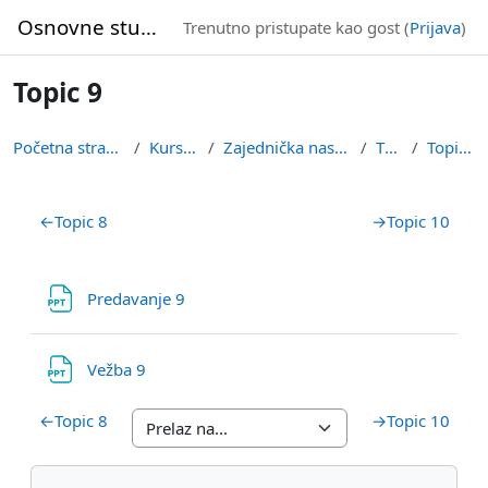
Idi na glavni sadržaj
Osnovne studije
Trenutno pristupate kao gost (
Prijava
)
Topic 9
Početna stranica
Kursevi
Zajednička nastava
TOR
Topic 9
Pregled sekcija
←
Topic 8
→
Topic 10
Datoteka
Predavanje 9
Datoteka
Vežba 9
←
Topic 8
→
Topic 10
Blokovi
Preskoči Navigacija