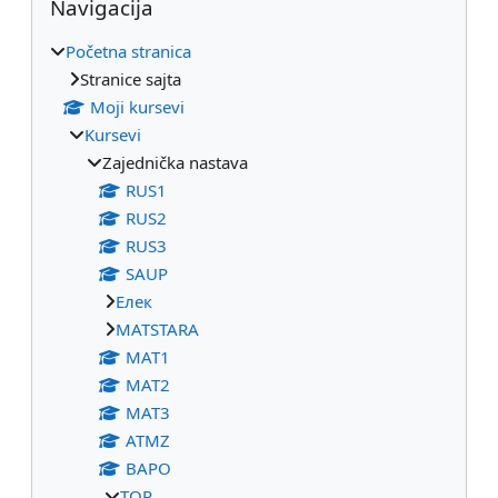
Navigacija
Početna stranica
Stranice sajta
Moji kursevi
Kursevi
Zajednička nastava
RUS1
RUS2
RUS3
SAUP
Eлек
МАТSTARA
МАТ1
МАТ2
МАТ3
ATMZ
BAPO
TOR