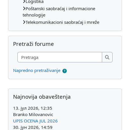
Logistika
Poštanski saobraćaj i informacione
tehnologije
Telekomunikacioni saobraćaj i mreže
Preskoči Pretraži forume
Pretraži forume
Pretraga
Pretraga
Napredno pretraživanje
Dodatni blokovi
Preskoči Najnovija obaveštenja
Najnovija obaveštenja
13. јул 2026, 12:35
Branko Milovanovic
UPIS OCENA JUL 2026
30. јун 2026, 14:59