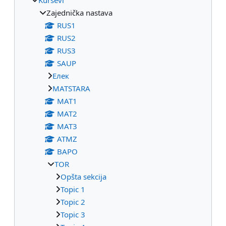
Zajednička nastava
RUS1
RUS2
RUS3
SAUP
Eлек
МАТSTARA
МАТ1
МАТ2
МАТ3
ATMZ
BAPO
TOR
Opšta sekcija
Topic 1
Topic 2
Topic 3