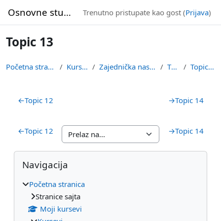
Idi na glavni sadržaj
Osnovne studije
Trenutno pristupate kao gost (
Prijava
)
Topic 13
Početna stranica
Kursevi
Zajednička nastava
TOR
Topic 13
Pregled sekcija
←
Topic 12
→
Topic 14
←
Topic 12
→
Topic 14
Blokovi
Preskoči Navigacija
Navigacija
Početna stranica
Stranice sajta
Moji kursevi
Kursevi