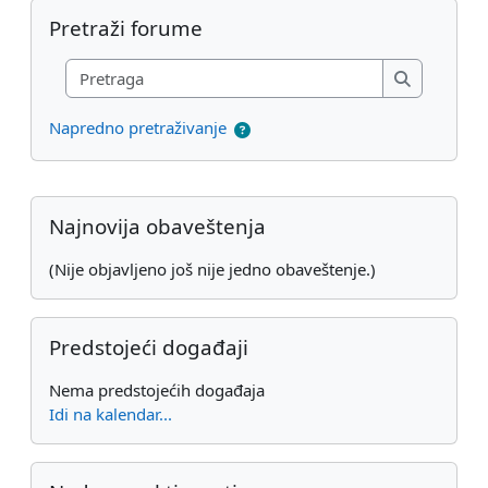
Preskoči Pretraži forume
Pretraži forume
Pretraga
Pretraga
Napredno pretraživanje
Dodatni blokovi
Preskoči Najnovija obaveštenja
Najnovija obaveštenja
(Nije objavljeno još nije jedno obaveštenje.)
Preskoči Predstojeći događaji
Predstojeći događaji
Nema predstojećih događaja
Idi na kalendar...
Preskoči Nedavne aktivnosti