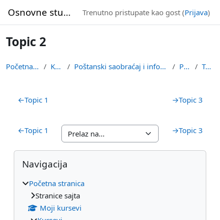
Idi na glavni sadržaj
Osnovne studije
Trenutno pristupate kao gost (
Prijava
)
Topic 2
Početna stranica
Kursevi
Poštanski saobraćaj i informacione tehnologije
PMOIL
Topic 2
Pregled sekcija
←
Topic 1
→
Topic 3
←
Topic 1
→
Topic 3
Blokovi
Preskoči Navigacija
Navigacija
Početna stranica
Stranice sajta
Moji kursevi
Kursevi