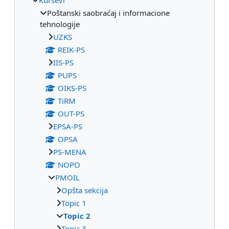
Poštanski saobraćaj i informacione
tehnologije
UZKS
REIK-PS
IIS-PS
PUPS
OIKS-PS
TiRM
OUT-PS
EPSA-PS
OPSA
PS-MENA
NOPO
PMOIL
Opšta sekcija
Topic 1
Topic 2
Topic 3