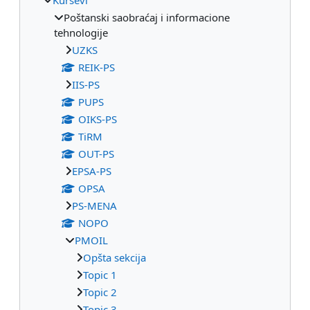
Poštanski saobraćaj i informacione
tehnologije
UZKS
REIK-PS
IIS-PS
PUPS
OIKS-PS
TiRM
OUT-PS
EPSA-PS
OPSA
PS-MENA
NOPO
PMOIL
Opšta sekcija
Topic 1
Topic 2
Topic 3