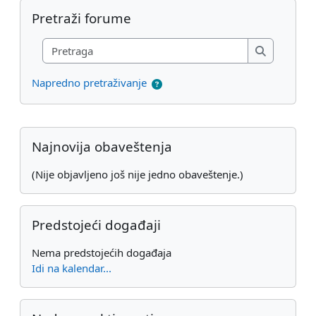
Preskoči Pretraži forume
Pretraži forume
Pretraga
Pretraga
Napredno pretraživanje
Dodatni blokovi
Preskoči Najnovija obaveštenja
Najnovija obaveštenja
(Nije objavljeno još nije jedno obaveštenje.)
Preskoči Predstojeći događaji
Predstojeći događaji
Nema predstojećih događaja
Idi na kalendar...
Preskoči Nedavne aktivnosti