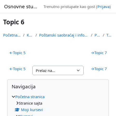
Idi na glavni sadržaj
Osnovne studije
Trenutno pristupate kao gost (
Prijava
)
Topic 6
Početna stranica
Kursevi
Poštanski saobraćaj i informacione tehnologije
PMOIL
Topic 6
Pregled sekcija
←
Topic 5
→
Topic 7
←
Topic 5
→
Topic 7
Blokovi
Preskoči Navigacija
Navigacija
Početna stranica
Stranice sajta
Moji kursevi
Kursevi