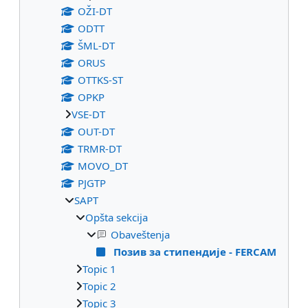
OŽI-DT
ODTT
ŠML-DT
ORUS
OTTKS-ST
OPKP
VSE-DT
OUT-DT
TRMR-DT
MOVO_DT
PJGTP
SAPT
Opšta sekcija
Obaveštenja
Позив за стипендије - FERCAM
Topic 1
Topic 2
Topic 3