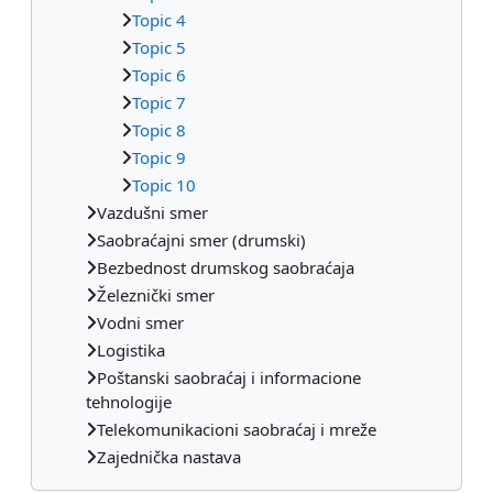
Topic 4
Topic 5
Topic 6
Topic 7
Topic 8
Topic 9
Topic 10
Vazdušni smer
Saobraćajni smer (drumski)
Bezbednost drumskog saobraćaja
Železnički smer
Vodni smer
Logistika
Poštanski saobraćaj i informacione
tehnologije
Telekomunikacioni saobraćaj i mreže
Zajednička nastava