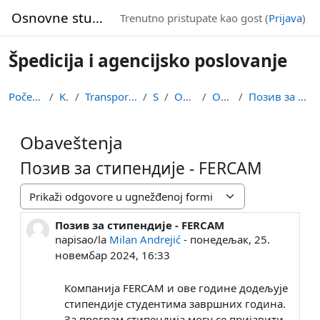
Idi na glavni sadržaj
Osnovne studije
Trenutno pristupate kao gost (
Prijava
)
Špedicija i agencijsko poslovanje
Početna stranica
Kursevi
Transportni smer (drumski)
SAPT
Opšta sekcija
Obaveštenja
Позив за стипендије - FERCAM
Obaveštenja
Позив за стипендије - FERCAM
Način prikazivanja
Позив за стипендије - FERCAM
Broj odgovora: 0
napisao/la
Milan Andrejić
-
понедељак, 25.
новембар 2024, 16:33
Компанија FERCAM и ове године додељује
стипендије студентима завршних година.
За програм стипендија могу се пријавити