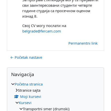
сви заинтересовани студенти четврте
године студија са просечном оценом
изнад 8.
Свој CV могу послати на
belgrade@fercam.com
Permanentni link
← Početak nastave
Blokovi
Preskoči Navigacija
Navigacija
Početna stranica
Stranice sajta
Moji kursevi
Kursevi
Transportni smer (drumski)