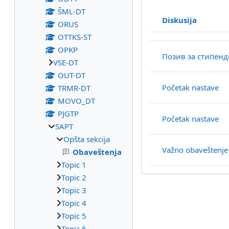
ŠML-DT
Diskusija
ORUS
Status
OTTKS-ST
Spisak diskusija. Prik
OPKP
Позив за стипенд
VSE-DT
OUT-DT
Početak nastave
TRMR-DT
MOVO_DT
PJGTP
Početak nastave
SAPT
Opšta sekcija
Važno obaveštenje
Obaveštenja
Topic 1
Topic 2
Topic 3
Topic 4
Topic 5
Topic 6