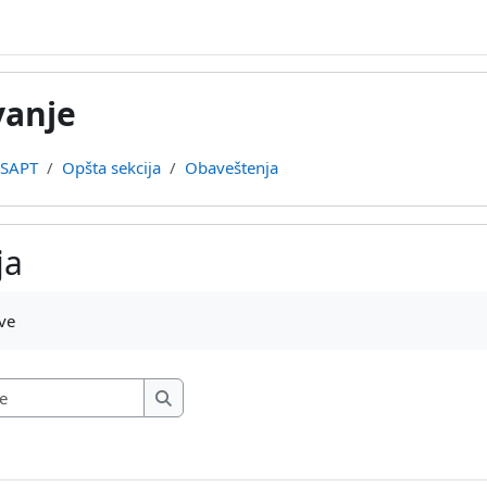
vanje
SAPT
Opšta sekcija
Obaveštenja
ja
ave
Pretraži forume
Pretraži forume