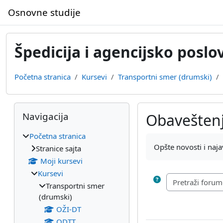
Idi na glavni sadržaj
Osnovne studije
Špedicija i agencijsko poslo
Početna stranica
Kursevi
Transportni smer (drumski)
Blokovi
Preskoči Navigacija
Navigacija
Obavešten
Početna stranica
Uslovi za završetak
Opšte novosti i naj
Stranice sajta
Moji kursevi
Kursevi
Transportni smer
(drumski)
OŽI-DT
ODTT