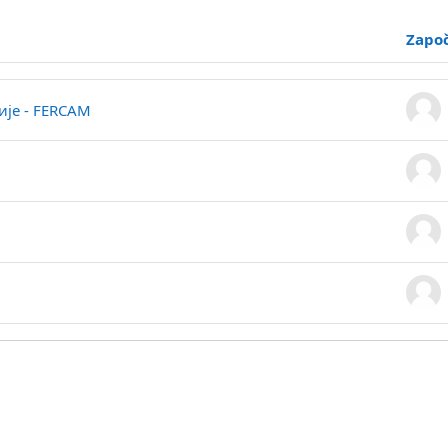
Započ
azuje se 4 od ukupno 4 diskusije/a
ије - FERCAM