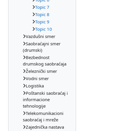
Topic 7
Topic 8
Topic 9
Topic 10
Vazdušni smer
Saobraćajni smer
(drumski)
Bezbednost
drumskog saobraćaja
Železnički smer
Vodni smer
Logistika
Poštanski saobraćaj i
informacione
tehnologije
Telekomunikacioni
saobraćaj i mreže
Zajednička nastava