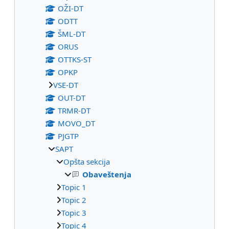
OŽI-DT
ODTT
ŠML-DT
ORUS
OTTKS-ST
OPKP
VSE-DT
OUT-DT
TRMR-DT
MOVO_DT
PJGTP
SAPT
Opšta sekcija
Obaveštenja
Topic 1
Topic 2
Topic 3
Topic 4