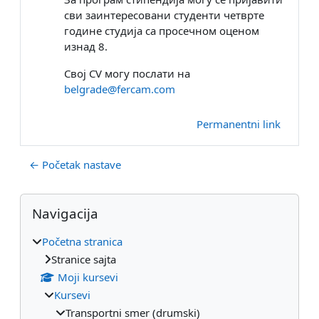
сви заинтересовани студенти четврте
године студија са просечном оценом
изнад 8.
Свој CV могу послати на
belgrade@fercam.com
Permanentni link
← Početak nastave
Blokovi
Preskoči Navigacija
Navigacija
Početna stranica
Stranice sajta
Moji kursevi
Kursevi
Transportni smer (drumski)