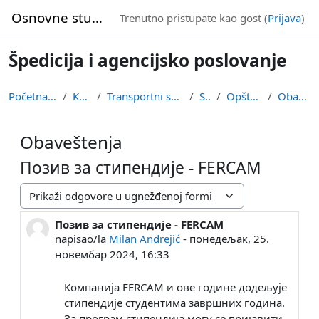
Idi na glavni sadržaj
Osnovne studije
Trenutno pristupate kao gost (
Prijava
)
Špedicija i agencijsko poslovanje
Početna stranica
Kursevi
Transportni smer (drumski)
SAPT
Opšta sekcija
Obaveštenja
Obaveštenja
Позив за стипендије - FERCAM
Način prikazivanja
Позив за стипендије - FERCAM
Broj odgovora: 0
napisao/la
Milan Andrejić
-
понедељак, 25.
новембар 2024, 16:33
Компанија FERCAM и ове године додељује
стипендије студентима завршних година.
За програм стипендија могу се пријавити