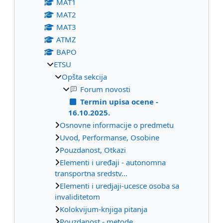
МАТ1
МАТ2
МАТ3
ATMZ
BAPO
ETSU
Opšta sekcija
Forum novosti
Termin upisa ocene -
16.10.2025.
Osnovne informacije o predmetu
Uvod, Performanse, Osobine
Pouzdanost, Otkazi
Elementi i uređaji - autonomna
transportna sredstv...
Elementi i uredjaji-ucesce osoba sa
invaliditetom
Kolokvijum-knjiga pitanja
Pouzdanost - metode