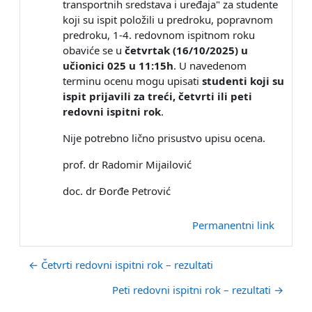
transportnih sredstava i uređaja" za studente
koji su ispit položili u predroku, popravnom
predroku, 1-4. redovnom ispitnom roku
obaviće se u
četvrtak (16/10/2025) u
učionici 025 u 11:15h
. U navedenom
terminu ocenu mogu upisati
studenti koji su
ispit prijavili za treći, četvrti ili peti
redovni ispitni rok
.
Nije potrebno lično prisustvo upisu ocena.
prof. dr Radomir Mijailović
doc. dr Đorđe Petrović
Permanentni link
← Četvrti redovni ispitni rok – rezultati
Peti redovni ispitni rok – rezultati →