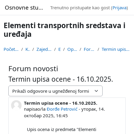
Idi na glavni sadržaj
Osnovne studije
Trenutno pristupate kao gost (
Prijava
)
Elementi transportnih sredstava i
uređaja
Početna stranica
Kursevi
Zajednička nastava
ETSU
Opšta sekcija
Forum novosti
Termin upisa ocene - 16.10.2025.
Forum novosti
Termin upisa ocene - 16.10.2025.
Način prikazivanja
Termin upisa ocene - 16.10.2025.
Broj odgovora: 0
napisao/la
Đorđe Petrović
-
уторак, 14.
октобар 2025, 16:45
Upis ocena iz predmeta "Elementi