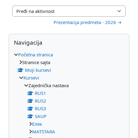
Pređi na aktivnost
Prezentacija predmeta - 2026 →
Blokovi
Preskoči Navigacija
Navigacija
Početna stranica
Stranice sajta
Moji kursevi
Kursevi
Zajednička nastava
RUS1
RUS2
RUS3
SAUP
Eлек
МАТSTARA