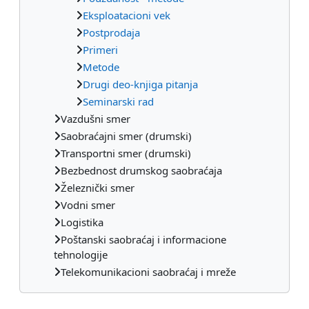
Eksploatacioni vek
Postprodaja
Primeri
Metode
Drugi deo-knjiga pitanja
Seminarski rad
Vazdušni smer
Saobraćajni smer (drumski)
Transportni smer (drumski)
Bezbednost drumskog saobraćaja
Železnički smer
Vodni smer
Logistika
Poštanski saobraćaj i informacione
tehnologije
Telekomunikacioni saobraćaj i mreže